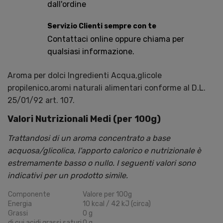
dall'ordine
Servizio Clienti sempre con te
Contattaci online oppure chiama per
qualsiasi informazione.
Aroma per dolci Ingredienti Acqua,glicole
propilenico,aromi naturali alimentari conforme al D.L.
25/01/92 art. 107.
Valori Nutrizionali Medi (per 100g)
Trattandosi di un aroma concentrato a base
acquosa/glicolica, l'apporto calorico e nutrizionale è
estremamente basso o nullo. I seguenti valori sono
indicativi per un prodotto simile.
Componente
Valore per 100g
Energia
10 kcal / 42 kJ (circa)
Grassi
0 g
di cui acidi grassi saturi
0 g