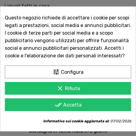
Liquori fatti in casa
Disponibile da Cristaldi con consegna rapida online.
Questo negozio richiede di accettare i cookie per scopi
legati a prestazioni, social media e annunci pubblicitari.
I cookie di terze parti per social media e a scopo
QUANTITÀ
pubblicitario vengono utilizzati per offrire funzionalità
social e annunci pubblicitari personalizzati. Accetti i
cookie e l'elaborazione dei dati personali interessati?
AGGIUNGI AL CARRELLO
tune
Configura
clear
Rifiuta
Acquista in totale sicurezza
Dal 1957 a Catania. Clicca e leggi le oltre
done_all
Accetta
1.000 recensioni dei nostri clienti.
Informativa sui cookie aggiornata al:
07/02/2026
Spedizioni rapide
Consegna in tutta Italia in 5 giorni