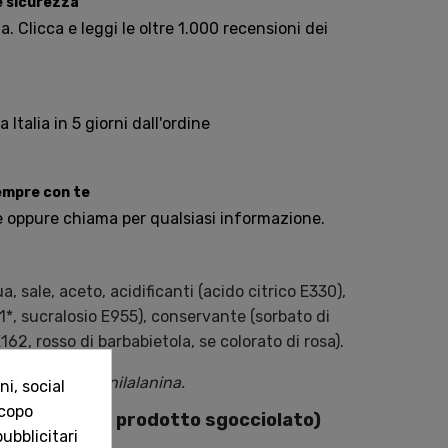
e sicurezza
. Clicca e leggi le oltre 1.000 recensioni dei
Italia in 5 giorni dall'ordine
sempre con te
e oppure chiama per qualsiasi informazione.
, sale, aceto, acidificanti (acido citrico E330),
*, sucralosio E955), conservante (sorbato di
62, rosso di barbabietola, se colorato di rosa).
na fonte di fenilalanina.
i, social
scopo
i (per 100g di prodotto sgocciolato)
ubblicitari