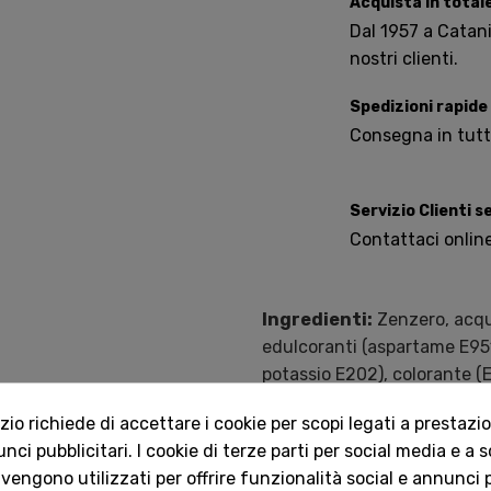
Acquista in total
Dal 1957 a Catania
nostri clienti.
Spedizioni rapide
Consegna in tutta 
Servizio Clienti 
Contattaci onlin
Ingredienti:
Zenzero, acqua
edulcoranti (aspartame E951
potassio E202), colorante (E1
Nota:
Contiene aspartame, u
o richiede di accettare i cookie per scopi legati a prestazion
ci pubblicitari. I cookie di terze parti per social media e a 
Valori Nutrizionali Med
 vengono utilizzati per offrire funzionalità social e annunci p