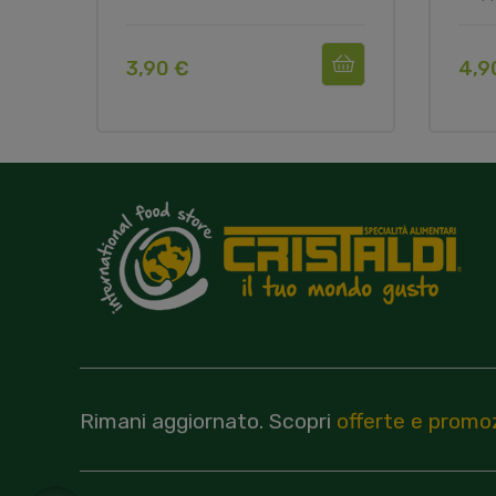
3,90 €
4,9
Rimani aggiornato.
Scopri
offerte e promoz