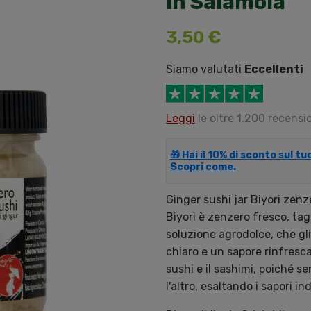
In Salamoia
3,50 €
Siamo valutati
Eccellenti
Leggi
le oltre 1.200 recensio
🎁 Hai il 10% di sconto sul t
Scopri come.
Ginger sushi jar Biyori zenz
Biyori è zenzero fresco, tagl
soluzione agrodolce, che gli 
chiaro e un sapore rinfresc
sushi e il sashimi, poiché s
l'altro, esaltando i sapori ind