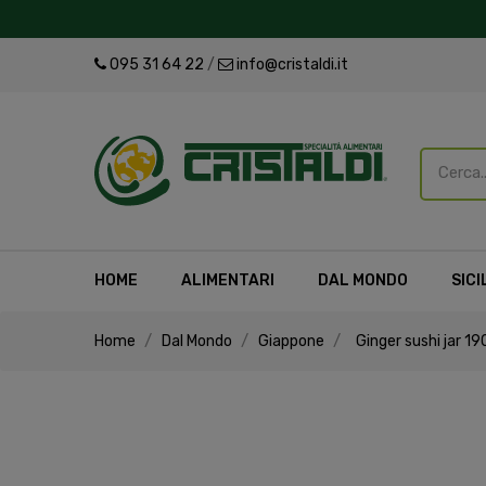
095 31 64 22
/
info@cristaldi.it
HOME
ALIMENTARI
DAL MONDO
SICI
Home
Dal Mondo
Giappone
Ginger sushi jar 19