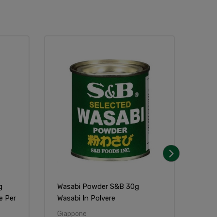
Non
›
g
Wasabi Powder S&B 30g
Sals
e Per
Wasabi In Polvere
Agli
Giappone
Gia