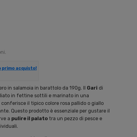
ni.
uo primo acquisto!
ero in salamoia in barattolo da 190g. Il
Gari
di
iato in fettine sottili e marinato in una
conferisce il tipico colore rosa pallido o giallo
ante. Questo prodotto è essenziale per gustare il
erve a
pulire il palato
tra un pezzo di pesce e
ividuali.