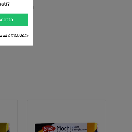
 per 100g
Unità
sati?
7
kJ / kcal
g
g
ccetta
g
g
g
a al:
07/02/2026
g