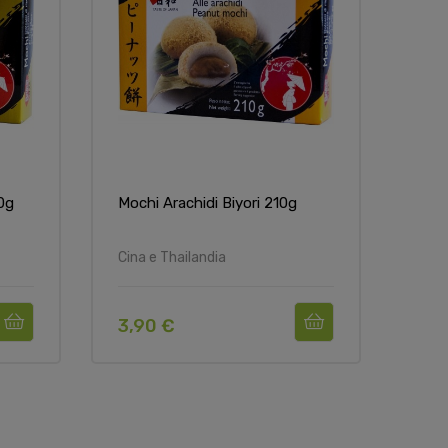
0g
Mochi Arachidi Biyori 210g
Moch
Cina e Thailandia
Cina
3,90 €
3,9