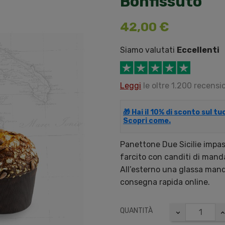
Bonfissuto
42,00 €
Siamo valutati
Eccellenti
Leggi
le oltre 1.200 recensio
🎁 Hai il 10% di sconto sul t
Scopri come.
Panettone Due Sicilie impast
farcito con canditi di mand
All’esterno una glassa mandor
consegna rapida online.
QUANTITÀ