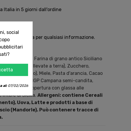
Italia in 5 giorni dall'ordine
sempre con te
i, social
e oppure chiama per qualsiasi informazione.
scopo
ubblicitari
sati?
o tenero tipo 0, Farina di grano antico Siciliano
vo (da galline allevate a terra), Zucchero,
ccetta
turale (frumento), Miele, Pasta d'arancia, Cacao
glia, Melannurca IGP Campana semi-candita,
a al:
07/02/2026
 di Ciaculli. Copertura con glassa alle
 intere di Sicilia.
Allergeni: contiene Cereali
nto), Uova, Latte e prodotti a base di
uscio (Mandorle). Può contenere tracce di
a.