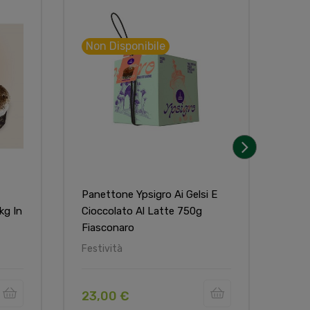
Non Disponibile
Non
›
Panettone Ypsigro Ai Gelsi E
Uovo
kg In
Cioccolato Al Latte 750g
Di G
Fiasconaro
Anti
Festività
Fest
23,00 €
36,