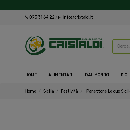
095 31 64 22
/
info@cristaldi.it
HOME
ALIMENTARI
DAL MONDO
SICI
Home
Sicilia
Festività
Panettone Le due Sicili