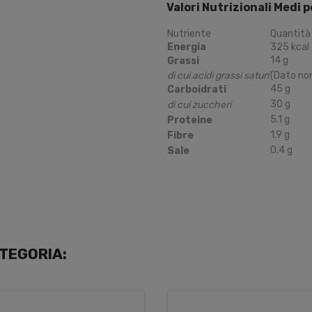
Valori Nutrizionali Medi 
Nutriente
Quantità
Energia
325
kcal
14
g
Grassi
di cui acidi grassi saturi
(Dato non
45
g
Carboidrati
30
g
di cui zuccheri
5.1
g
Proteine
1.9
g
Fibre
0.4
g
Sale
TEGORIA: