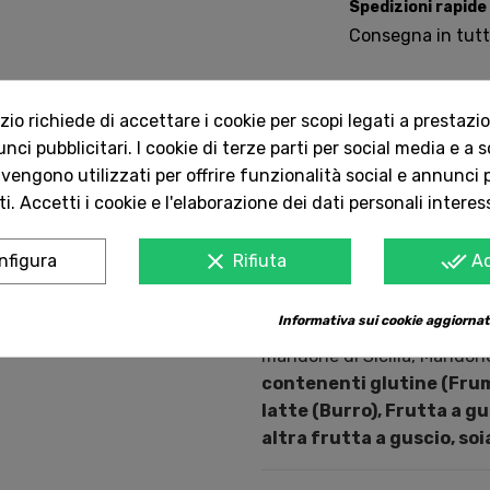
Spedizioni rapide
Consegna in tutta 
Servizio Clienti 
o richiede di accettare i cookie per scopi legati a prestazion
Contattaci onlin
ci pubblicitari. I cookie di terze parti per social media e a 
 vengono utilizzati per offrire funzionalità social e annunci p
i. Accetti i cookie e l'elaborazione dei dati personali interes
Ingredienti:
Farina di gran
(Maiorca), Burro, Tuorlo d'uo
clear
done_all
nfigura
Rifiuta
A
Fruttosio, Lievito madre na
in polvere, Bacche di vani
Informativa sui cookie aggiornat
Candito di mandarino tardivo
mandorle di Sicilia, Mandorle
contenenti glutine (Frume
latte (Burro), Frutta a g
altra frutta a guscio, soi