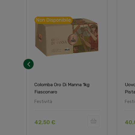
Non Disponibile
‹
Colomba Oro Di Manna 1kg
Uovo
Fiasconaro
Pista
Festività
Festi
42,50 €
40,