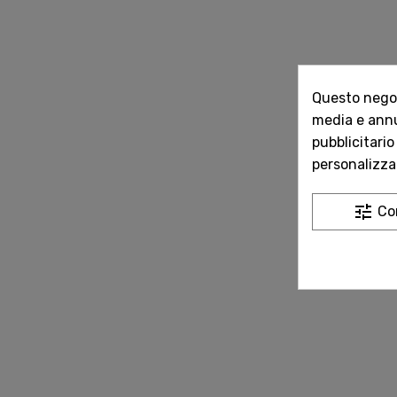
Questo negozi
media e annun
pubblicitario
personalizzat
tune
Co