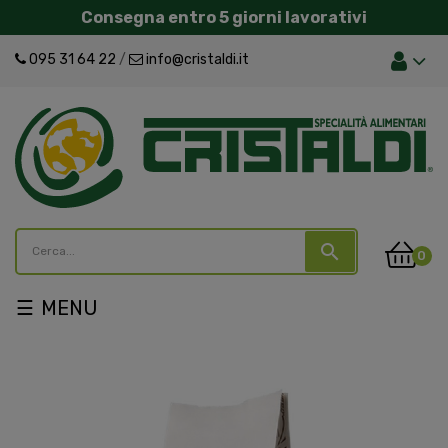
Consegna entro 5 giorni lavorativi
095 31 64 22
/
info@cristaldi.it
search
0
navigazione
☰
Toggle