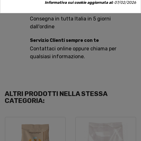
Informativa sui cookie aggiornata al:
07/02/2026
Spedizioni rapide
Consegna in tutta Italia in 5 giorni
dall'ordine
Servizio Clienti sempre con te
Contattaci online oppure chiama per
qualsiasi informazione.
ALTRI PRODOTTI NELLA STESSA
CATEGORIA: