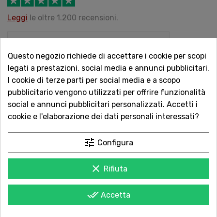
Leggi
le oltre 1.200 recensioni.
🎁 Hai il 10% di sconto sul tuo primo acquisto!
Scopri come.
Questo negozio richiede di accettare i cookie per scopi
legati a prestazioni, social media e annunci pubblicitari.
I cookie di terze parti per social media e a scopo
QUANTITÀ
pubblicitario vengono utilizzati per offrire funzionalità
social e annunci pubblicitari personalizzati. Accetti i
cookie e l'elaborazione dei dati personali interessati?
AGGIUNGI AL CARRELLO
tune
Configura
clear
Rifiuta
Acquista in totale sicurezza
done_all
Accetta
Dal 1957 a Catania. Clicca e leggi le oltre
1.000 recensioni dei nostri clienti.