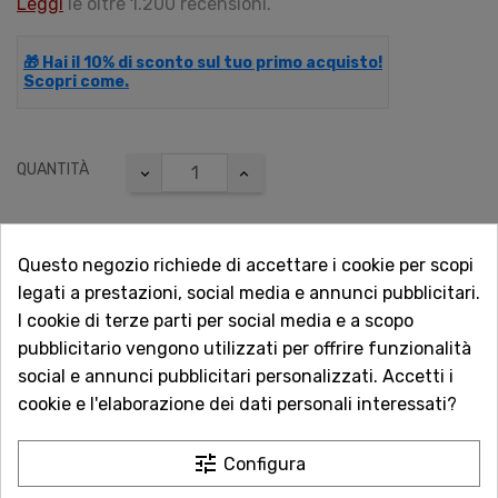
Leggi
le oltre 1.200 recensioni.
🎁 Hai il 10% di sconto sul tuo primo acquisto!
Scopri come.
QUANTITÀ
Questo negozio richiede di accettare i cookie per scopi
AGGIUNGI AL CARRELLO
legati a prestazioni, social media e annunci pubblicitari.
I cookie di terze parti per social media e a scopo
pubblicitario vengono utilizzati per offrire funzionalità

Ultimi articoli in magazzino
social e annunci pubblicitari personalizzati. Accetti i
cookie e l'elaborazione dei dati personali interessati?
Acquista in totale sicurezza
Dal 1957 a Catania. Clicca e leggi le oltre
tune
Configura
1.000 recensioni dei nostri clienti.