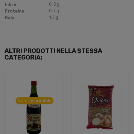
0
,
5
g
Fibre
0
,
7
g
Proteine
1
,
7
g
Sale
ALTRI PRODOTTI NELLA STESSA
CATEGORIA:
Non Disponibile