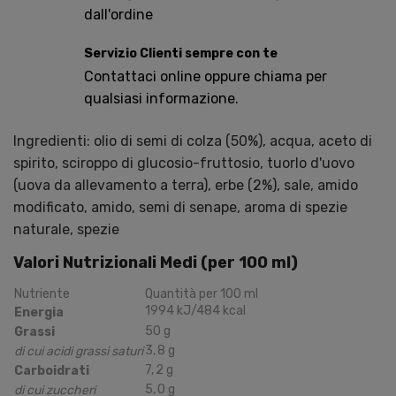
dall'ordine
Servizio Clienti sempre con te
Contattaci online oppure chiama per
qualsiasi informazione.
Ingredienti: olio di semi di colza (50%), acqua, aceto di
spirito, sciroppo di glucosio-fruttosio, tuorlo d'uovo
(uova da allevamento a terra), erbe (2%), sale, amido
modificato, amido, semi di senape, aroma di spezie
naturale, spezie
Valori Nutrizionali Medi (per
100
ml
)
Nutriente
Quantità per
100
ml
1994
kJ
/484
kcal
Energia
50
g
Grassi
3
,
8
g
di cui acidi grassi saturi
7
,
2
g
Carboidrati
5
,
0
g
di cui zuccheri