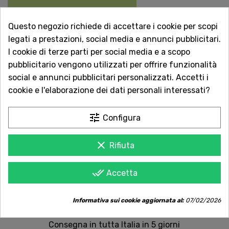
Questo negozio richiede di accettare i cookie per scopi

Non disponibile
legati a prestazioni, social media e annunci pubblicitari.
I cookie di terze parti per social media e a scopo
Vuoi essere avvisato quando torna disponibile?
pubblicitario vengono utilizzati per offrire funzionalità
Inserisci la tua email.
social e annunci pubblicitari personalizzati. Accetti i
cookie e l'elaborazione dei dati personali interessati?
tune
Configura
AVVISAMI QUANDO DISPONIBILE
clear
Rifiuta
Acquista in totale sicurezza
done_all
Accetta
Dal 1957 a Catania. Clicca e leggi le oltre
1.000 recensioni dei nostri clienti.
Informativa sui cookie aggiornata al:
07/02/2026
Spedizioni rapide
Consegna in tutta Italia in 5 giorni