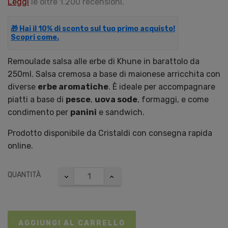
Leggi
le oltre 1.200 recensioni.
🎁 Hai il 10% di sconto sul tuo primo acquisto!
Scopri come.
Remoulade salsa alle erbe di Khune in barattolo da
250ml. Salsa cremosa a base di maionese arricchita con
diverse
erbe aromatiche
. È ideale per accompagnare
piatti a base di
pesce
,
uova sode
, formaggi, e come
condimento per
panini
e sandwich.
Prodotto disponibile da Cristaldi con consegna rapida
online.
QUANTITÀ
AGGIUNGI AL CARRELLO