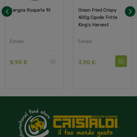
Sangria Roqueta 1lt
Onion Fried Crispy
400g Cipolle Fritte
‹
›
King's Harvest
Europa
Europa
8,90 €
3,90 €