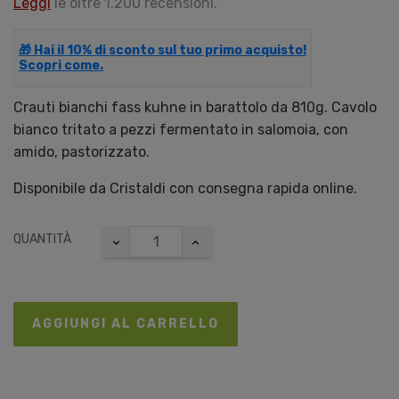
Leggi
le oltre 1.200 recensioni.
🎁 Hai il 10% di sconto sul tuo primo acquisto!
Scopri come.
Crauti bianchi fass kuhne in barattolo da 810g. Cavolo
bianco tritato a pezzi fermentato in salomoia, con
amido, pastorizzato.
Disponibile da Cristaldi con consegna rapida online.
QUANTITÀ
AGGIUNGI AL CARRELLO