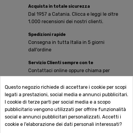
Acquista in totale sicurezza
Dal 1957 a Catania. Clicca e leggi le oltre
1.000 recensioni dei nostri clienti.
Spedizioni rapide
Consegna in tutta Italia in 5 giorni
dall'ordine
Servizio Clienti sempre con te
Contattaci online oppure chiama per
qualsiasi informazione.
Questo negozio richiede di accettare i cookie per scopi
Ingredienti:
Cavolo bianco, Sale. (A volte può
legati a prestazioni, social media e annunci pubblicitari.
contenere anche olio di semi di colza, amido modificato
I cookie di terze parti per social media e a scopo
o aromi naturali, ma la versione base è molto semplice e
pubblicitario vengono utilizzati per offrire funzionalità
pura).
social e annunci pubblicitari personalizzati. Accetti i
cookie e l'elaborazione dei dati personali interessati?
Valori Nutrizionali Medi (per 100g di prodotto)