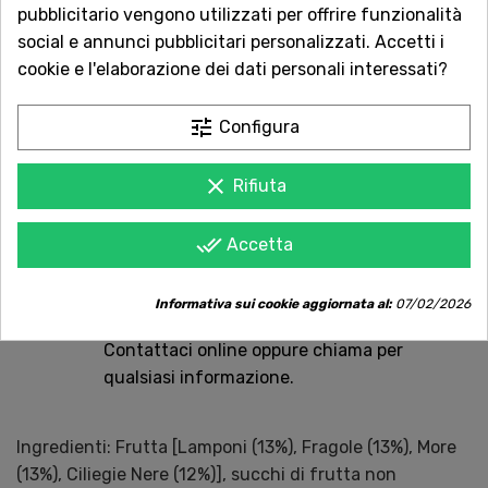
pubblicitario vengono utilizzati per offrire funzionalità
social e annunci pubblicitari personalizzati. Accetti i
cookie e l'elaborazione dei dati personali interessati?
Acquista in totale sicurezza
tune
Configura
Dal 1957 a Catania. Clicca e leggi le oltre
1.000 recensioni dei nostri clienti.
clear
Rifiuta
Spedizioni rapide
done_all
Accetta
Consegna in tutta Italia in 5 giorni
dall'ordine
Informativa sui cookie aggiornata al:
07/02/2026
Servizio Clienti sempre con te
Contattaci online oppure chiama per
qualsiasi informazione.
Ingredienti: Frutta [Lamponi (13%), Fragole (13%), More
(13%), Ciliegie Nere (12%)], succhi di frutta non