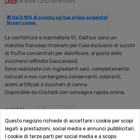
Leggi
le oltre 1.200 recensioni.
🎁 Hai il 10% di sconto sul tuo primo acquisto!
Scopri come.
Le confetture e marmellate St. Dalfour sono un
marchio francese rinomato per l'uso esclusivo di succhi
di frutta concentrati per dolcificare, al posto dello
zucchero raffinato (saccarosio).
Sono realizzate con ingredienti sani, completamente
naturali e non contengono conservanti, coloranti,
aromi artificiali o zuccheri di canna.
Disponibile da Cristaldi con consegna rapida online.
QUANTITÀ
Questo negozio richiede di accettare i cookie per scopi
legati a prestazioni, social media e annunci pubblicitari.
I cookie di terze parti per social media e a scopo
AGGIUNGI AL CARRELLO