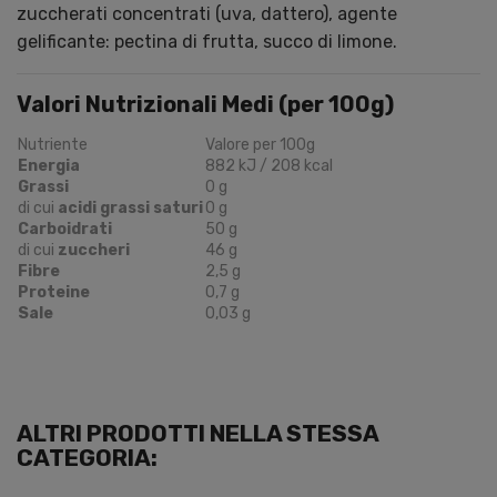
zuccherati concentrati (uva, dattero), agente
gelificante: pectina di frutta, succo di limone.
Valori Nutrizionali Medi (per 100g)
Nutriente
Valore per 100g
Energia
882 kJ / 208 kcal
Grassi
0 g
di cui
acidi grassi saturi
0 g
Carboidrati
50 g
di cui
zuccheri
46 g
Fibre
2,5 g
Proteine
0,7 g
Sale
0,03 g
ALTRI PRODOTTI NELLA STESSA
CATEGORIA: