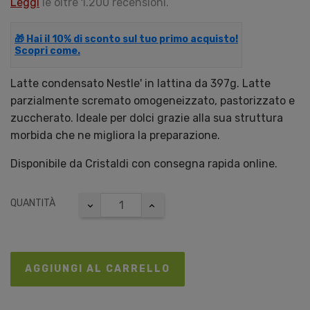
Leggi
le oltre 1.200 recensioni.
🎁 Hai il 10% di sconto sul tuo primo acquisto!
Scopri come.
Latte condensato Nestle' in lattina da 397g. Latte
parzialmente scremato omogeneizzato, pastorizzato e
zuccherato. Ideale per dolci grazie alla sua struttura
morbida che ne migliora la preparazione.
Disponibile da Cristaldi con consegna rapida online.
QUANTITÀ
AGGIUNGI AL CARRELLO