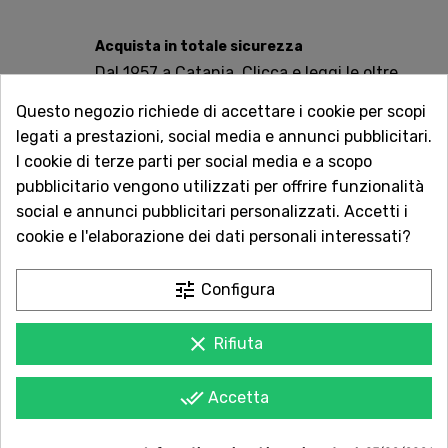
Acquista in totale sicurezza
Dal 1957 a Catania. Clicca e leggi le oltre
1.000 recensioni dei nostri clienti.
Questo negozio richiede di accettare i cookie per scopi
legati a prestazioni, social media e annunci pubblicitari.
Spedizioni rapide
I cookie di terze parti per social media e a scopo
Consegna in tutta Italia in 5 giorni
pubblicitario vengono utilizzati per offrire funzionalità
dall'ordine
social e annunci pubblicitari personalizzati. Accetti i
cookie e l'elaborazione dei dati personali interessati?
Servizio Clienti sempre con te
Contattaci online oppure chiama per
tune
qualsiasi informazione.
Configura
clear
Rifiuta
done_all
Accetta
POTREBBE PIACERTI ANCHE