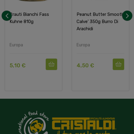
Crauti Bianchi Fass
Peanut Butter Smooth
Kuhne 810g
Calve' 350g Burro Di
‹
›
Arachidi
Europa
Europa
5,10 €
4,50 €