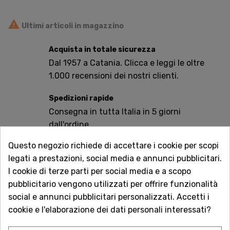

Ultimi articoli in magazzino
Acquista in totale sicurezza
Dal 1957 a Catania. Clicca e leggi le oltre
1.000 recensioni dei nostri clienti.
Spedizioni rapide
Consegna in tutta Italia in 5 giorni
dall'ordine
Questo negozio richiede di accettare i cookie per scopi
Servizio Clienti sempre con te
legati a prestazioni, social media e annunci pubblicitari.
Contattaci online oppure chiama per
I cookie di terze parti per social media e a scopo
qualsiasi informazione.
pubblicitario vengono utilizzati per offrire funzionalità
social e annunci pubblicitari personalizzati. Accetti i
Ingredienti :
Infuso di petali di fiori d'arancio,
cookie e l'elaborazione dei dati personali interessati?
zucchero, gelificante: pectina, acidificante: acido
citrico.