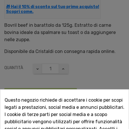
🎁 Hai il 10% di sconto sul tuo primo acquisto!
Scopri come.
Bovril beef in barattolo da 125g. Estratto di carne
bovina ideale da spalmare su toast o da aggiungere
nelle zuppe.
Disponibile da Cristaldi con consegna rapida online.
QUANTITÀ
AGGIUNGI AL CARRELLO
Questo negozio richiede di accettare i cookie per scopi
legati a prestazioni, social media e annunci pubblicitari.
I cookie di terze parti per social media e a scopo

Non disponibile
pubblicitario vengono utilizzati per offrire funzionalità
social e annunci pubblicitari personalizzati. Accetti i