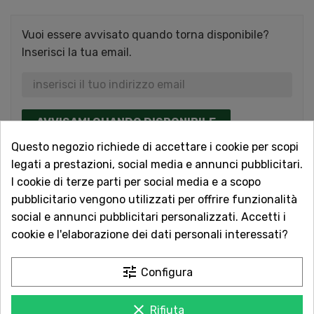
Vuoi essere avvisato quando torna disponibile?
Inserisci la tua email.
AVVISAMI QUANDO DISPONIBILE
Questo negozio richiede di accettare i cookie per scopi
legati a prestazioni, social media e annunci pubblicitari.
Acquista in totale sicurezza
I cookie di terze parti per social media e a scopo
Dal 1957 a Catania. Clicca e leggi le oltre
pubblicitario vengono utilizzati per offrire funzionalità
1.000 recensioni dei nostri clienti.
social e annunci pubblicitari personalizzati. Accetti i
cookie e l'elaborazione dei dati personali interessati?
Spedizioni rapide
Consegna in tutta Italia in 5 giorni
tune
Configura
dall'ordine
Servizio Clienti sempre con te
clear
Rifiuta