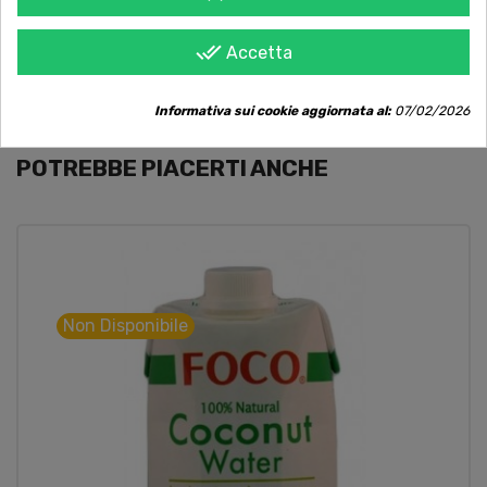
Contattaci online oppure chiama per
qualsiasi informazione.
done_all
Accetta
Informativa sui cookie aggiornata al:
07/02/2026
POTREBBE PIACERTI ANCHE
Non Disponibile