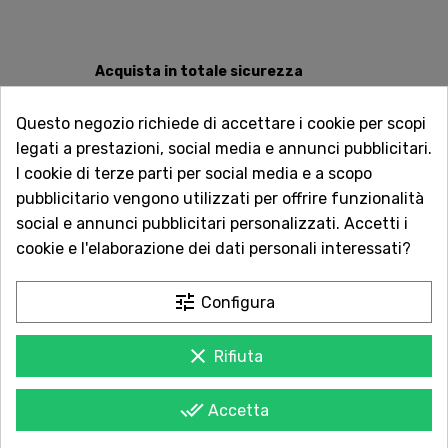
Acquista in totale sicurezza
Dal 1957 a Catania. Clicca e leggi le oltre
1.000 recensioni dei nostri clienti.
Questo negozio richiede di accettare i cookie per scopi
legati a prestazioni, social media e annunci pubblicitari.
Spedizioni rapide
I cookie di terze parti per social media e a scopo
Consegna in tutta Italia in 5 giorni
pubblicitario vengono utilizzati per offrire funzionalità
dall'ordine
social e annunci pubblicitari personalizzati. Accetti i
cookie e l'elaborazione dei dati personali interessati?
Servizio Clienti sempre con te
Contattaci online oppure chiama per
tune
Configura
qualsiasi informazione.
clear
Rifiuta
done_all
Accetta
POTREBBE PIACERTI ANCHE