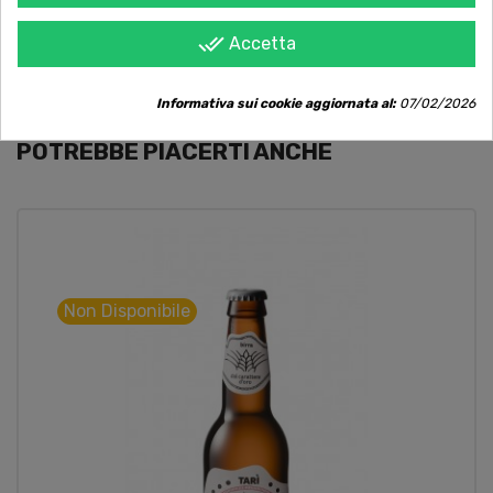
maggiorenne. Si raccomanda un consumo
responsabile.
done_all
Accetta
Informativa sui cookie aggiornata al:
07/02/2026
POTREBBE PIACERTI ANCHE
Non Disponibile