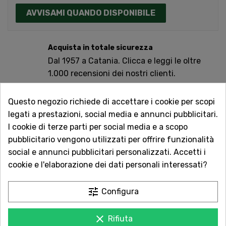
AVVISAMI QUANDO DISPONIBILE
Acquista in totale sicurezza
Dal 1957 a Catania. Clicca e leggi le oltre
1.000 recensioni dei nostri clienti.
Spedizioni rapide
Questo negozio richiede di accettare i cookie per scopi
Consegna in tutta Italia in 5 giorni
legati a prestazioni, social media e annunci pubblicitari.
dall'ordine
I cookie di terze parti per social media e a scopo
pubblicitario vengono utilizzati per offrire funzionalità
Servizio Clienti sempre con te
social e annunci pubblicitari personalizzati. Accetti i
Contattaci online oppure chiama per
cookie e l'elaborazione dei dati personali interessati?
qualsiasi informazione.
tune
Configura
Per acquistare questo prodotto devi aver compiuto di
18 anni. Procedendo all’acquisto dichiari di essere
clear
Rifiuta