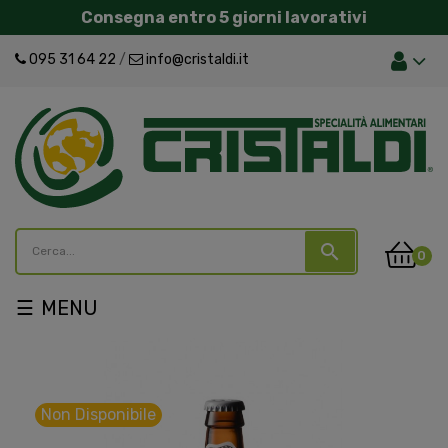
Consegna entro 5 giorni lavorativi
095 31 64 22
/
info@cristaldi.it
search
0
navigazione
☰
Toggle
Non Disponibile