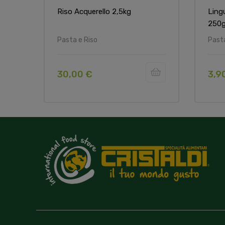
Riso Acquerello 2,5kg
Ling
250g 
Pasta e Riso
Pasta
30,00 €
3,9