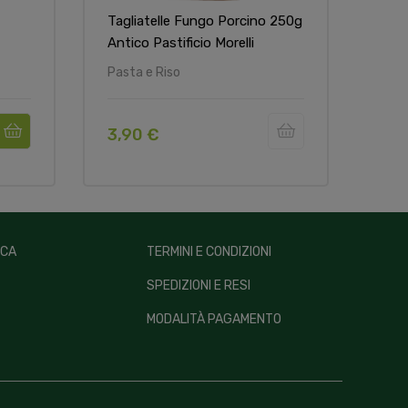
Tagliatelle Fungo Porcino 250g
Spag
Antico Pastificio Morelli
Past
Pasta e Riso
Past
3,90 €
4,8
ICA
TERMINI E CONDIZIONI
SPEDIZIONI E RESI
MODALITÀ PAGAMENTO