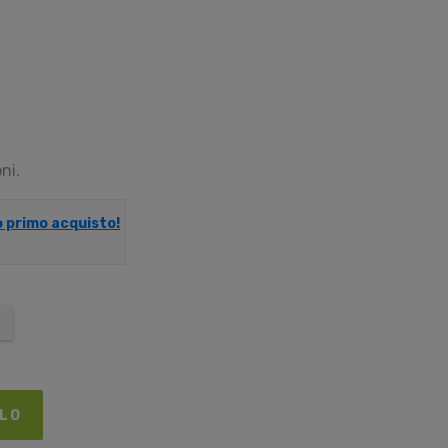
ni.
uo primo acquisto!
LLO