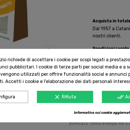
Acquista in total
Dal 1957 a Catania
nostri clienti.
Spedizioni rapide

Consegna in tutta 
o richiede di accettare i cookie per scopi legati a prestazion
ci pubblicitari. I cookie di terze parti per social media e a 
 vengono utilizzati per offrire funzionalità social e annunci p
Servizio Clienti 
i. Accetti i cookie e l'elaborazione dei dati personali interes
Contattaci onlin
clear
done_all
nfigura
Rifiuta
A
Gli shirataki sono una specialità
chiamata Konjac. Questa fibra 
Informativa sui cookie aggiornat
calorico, senza grassi, senza zucch
Loto propongono una gamma incred
purificata, farina di konjac bio 5