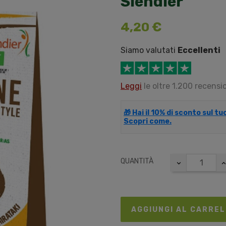
Slendier
4,20 €
Siamo valutati
Eccellenti
Leggi
le oltre 1.200 recensio
🎁 Hai il 10% di sconto sul t
Scopri come.
QUANTITÀ
AGGIUNGI AL CARRE