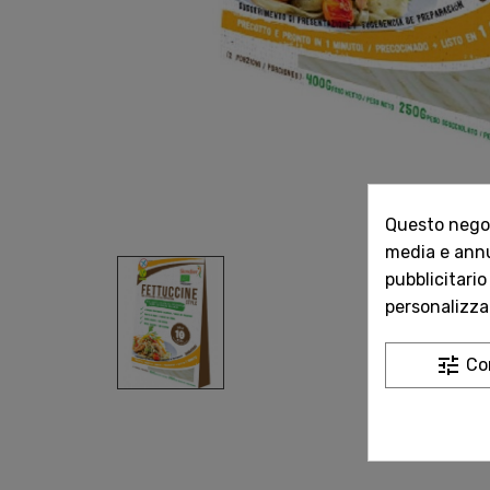
Questo negozi
media e annun
pubblicitario
personalizzat
tune
Co