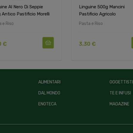
uine Al Nero Di Seppie
Linguine 500g Mancini
Antico Pastificio Morelli
Pastificio Agricolo
 e Riso
Pasta e Riso
0 €
3,30 €
ALIMENTARI
OGGETTIST
DAL MONDO
TE E INFUSI
ENOTECA
MAGAZINE