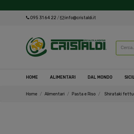
095 31 64 22
/
info@cristaldi.it
HOME
ALIMENTARI
DAL MONDO
SICI
Home
Alimentari
Pasta e Riso
Shirataki fettu