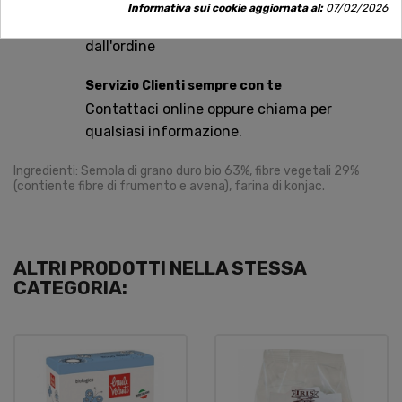
Spedizioni rapide
Informativa sui cookie aggiornata al:
07/02/2026
Consegna in tutta Italia in 5 giorni
dall'ordine
Servizio Clienti sempre con te
Contattaci online oppure chiama per
qualsiasi informazione.
Ingredienti: Semola di grano duro bio 63%, fibre vegetali 29%
(contiente fibre di frumento e avena), farina di konjac.
ALTRI PRODOTTI NELLA STESSA
CATEGORIA: