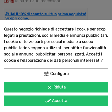
Leggi
le oltre 1.200 recensioni.
🎁 Hai il 10% di sconto sul tuo primo acquisto!
Scopri come.
Questo negozio richiede di accettare i cookie per scopi
legati a prestazioni, social media e annunci pubblicitari.
QUANTITÀ
I cookie di terze parti per social media e a scopo
pubblicitario vengono utilizzati per offrire funzionalità
social e annunci pubblicitari personalizzati. Accetti i
cookie e l'elaborazione dei dati personali interessati?
AGGIUNGI AL CARRELLO
tune
Configura
clear
Rifiuta
Acquista in totale sicurezza
Dal 1957 a Catania. Clicca e leggi le oltre
done_all
Accetta
1.000 recensioni dei nostri clienti.