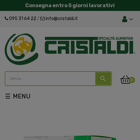
Consegna entro 5 giorni lavorativi
095 31 64 22
/
info@cristaldi.it
search
0
navigazione
☰
Toggle