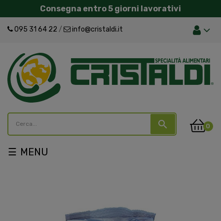
Consegna entro 5 giorni lavorativi
095 31 64 22
/
info@cristaldi.it
search
0
navigazione
☰
Toggle