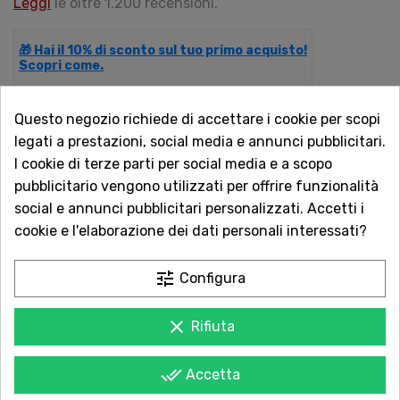
Leggi
le oltre 1.200 recensioni.
🎁 Hai il 10% di sconto sul tuo primo acquisto!
Scopri come.
Questo negozio richiede di accettare i cookie per scopi
QUANTITÀ
legati a prestazioni, social media e annunci pubblicitari.
I cookie di terze parti per social media e a scopo
pubblicitario vengono utilizzati per offrire funzionalità
social e annunci pubblicitari personalizzati. Accetti i
AGGIUNGI AL CARRELLO
cookie e l'elaborazione dei dati personali interessati?
tune
Configura
Acquista in totale sicurezza
clear
Rifiuta
Dal 1957 a Catania. Clicca e leggi le oltre
1.000 recensioni dei nostri clienti.
done_all
Accetta