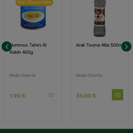
Non Disponibile
Hummos Tahini Al
Arak Touma 48ø 500ml
Rabih 400g
‹
›
Medio Oriente
Medio Oriente
1,90 €
35,00 €