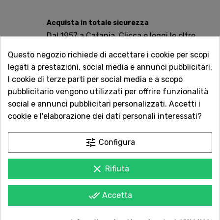
Acquista in totale sicurezza
Dal 1957 a Catania. Clicca e leggi le oltre
1.000 recensioni dei nostri clienti.
Questo negozio richiede di accettare i cookie per scopi
legati a prestazioni, social media e annunci pubblicitari.
Spedizioni rapide
I cookie di terze parti per social media e a scopo
Consegna in tutta Italia in 5 giorni
pubblicitario vengono utilizzati per offrire funzionalità
dall'ordine
social e annunci pubblicitari personalizzati. Accetti i
cookie e l'elaborazione dei dati personali interessati?
Servizio Clienti sempre con te
Contattaci online oppure chiama per
tune
qualsiasi informazione.
Configura
clear
Rifiuta
done_all
Accetta
POTREBBE PIACERTI ANCHE