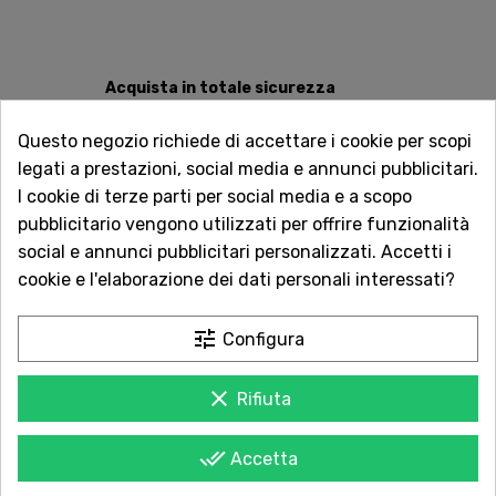
Acquista in totale sicurezza
Dal 1957 a Catania. Clicca e leggi le oltre
Questo negozio richiede di accettare i cookie per scopi
1.000 recensioni dei nostri clienti.
legati a prestazioni, social media e annunci pubblicitari.
Spedizioni rapide
I cookie di terze parti per social media e a scopo
Consegna in tutta Italia in 5 giorni
pubblicitario vengono utilizzati per offrire funzionalità
dall'ordine
social e annunci pubblicitari personalizzati. Accetti i
cookie e l'elaborazione dei dati personali interessati?
Servizio Clienti sempre con te
Contattaci online oppure chiama per
tune
Configura
qualsiasi informazione.
clear
Rifiuta
done_all
Accetta
POTREBBE PIACERTI ANCHE