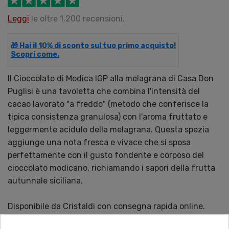
Leggi
le oltre 1.200 recensioni.
🎁 Hai il 10% di sconto sul tuo primo acquisto!
Scopri come.
Il Cioccolato di Modica IGP alla melagrana di Casa Don
Puglisi è una tavoletta che combina l'intensità del
cacao lavorato "a freddo" (metodo che conferisce la
tipica consistenza granulosa) con l'aroma fruttato e
leggermente acidulo della melagrana. Questa spezia
aggiunge una nota fresca e vivace che si sposa
perfettamente con il gusto fondente e corposo del
cioccolato modicano, richiamando i sapori della frutta
autunnale siciliana.
Disponibile da Cristaldi con consegna rapida online.