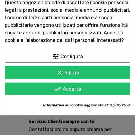
Questo negozio richiede di accettare i cookie per scopi
QUANTITÀ
legati a prestazioni, social media e annunci pubblicitari.
I cookie di terze parti per social media e a scopo
pubblicitario vengono utilizzati per offrire funzionalità
social e annunci pubblicitari personalizzati. Accetti i
AGGIUNGI AL CARRELLO
cookie e l'elaborazione dei dati personali interessati?
tune
Configura
Acquista in totale sicurezza
clear
Dal 1957 a Catania. Clicca e leggi le oltre
Rifiuta
1.000 recensioni dei nostri clienti.
done_all
Accetta
Spedizioni rapide
Consegna in tutta Italia in 5 giorni
Informativa sui cookie aggiornata al:
07/02/2026
dall'ordine
Servizio Clienti sempre con te
Contattaci online oppure chiama per