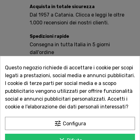
Acquista in totale sicurezza
Dal 1957 a Catania. Clicca e leggi le oltre
1.000 recensioni dei nostri clienti.
Spedizioni rapide
Consegna in tutta Italia in 5 giorni
dall'ordine
Servizio Clienti sempre con te
Questo negozio richiede di accettare i cookie per scopi
Contattaci online oppure chiama per
legati a prestazioni, social media e annunci pubblicitari.
qualsiasi informazione.
I cookie di terze parti per social media e a scopo
pubblicitario vengono utilizzati per offrire funzionalità
Ingredienti: Biscotto: farina di farro 60,1%, zucchero di
social e annunci pubblicitari personalizzati. Accetti i
canna, olio extravergine di oliva, farina di fiocchi
cookie e l'elaborazione dei dati personali interessati?
d'avena, miele, purea di nocciole, sciroppo di glucosio
da mais, agenti lievitanti (carbonato acido di ammonio,
tune
Configura
carbonato acido di sodio), sale. Cioccolato al latte:
(cacao min.25%)zucchero di canna, burro di cacao,