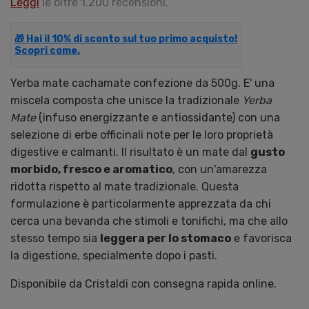
Leggi
le oltre 1.200 recensioni.
🎁 Hai il 10% di sconto sul tuo primo acquisto!
Scopri come.
Yerba mate cachamate confezione da 500g. E' una
miscela composta che unisce la tradizionale
Yerba
Mate
(infuso energizzante e antiossidante) con una
selezione di erbe officinali note per le loro proprietà
digestive e calmanti. Il risultato è un mate dal
gusto
morbido, fresco e aromatico
, con un'amarezza
ridotta rispetto al mate tradizionale. Questa
formulazione è particolarmente apprezzata da chi
cerca una bevanda che stimoli e tonifichi, ma che allo
stesso tempo sia
leggera per lo stomaco
e favorisca
la digestione, specialmente dopo i pasti.
Disponibile da Cristaldi con consegna rapida online.