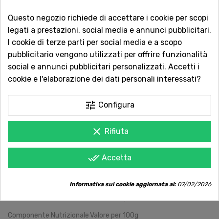
Dal 1957 a Catania. Clicca e leggi le oltre
Questo negozio richiede di accettare i cookie per scopi
1.000 recensioni dei nostri clienti.
legati a prestazioni, social media e annunci pubblicitari.
I cookie di terze parti per social media e a scopo
Spedizioni rapide
pubblicitario vengono utilizzati per offrire funzionalità
Consegna in tutta Italia in 5 giorni
social e annunci pubblicitari personalizzati. Accetti i
dall'ordine
cookie e l'elaborazione dei dati personali interessati?
Servizio Clienti sempre con te
Contattaci online oppure chiama per
tune
Configura
qualsiasi informazione.
clear
Rifiuta
Ingredienti:
Yerba Mate con Palo, Poleo, Manzanilla (Camomilla),
done_all
Accetta
Hinojo (Finocchio), Coriandro, Menta, Incayuyo (Lippia
integrifolia).
Informativa sui cookie aggiornata al:
07/02/2026
Valori Nutrizionali Medi (per 100g di Yerba Secca)
Componente Nutrizionale
Valore per 100g