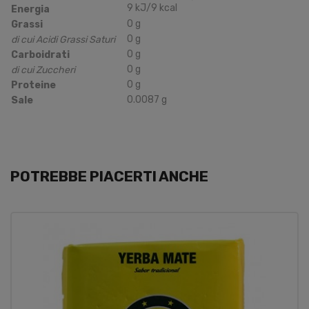
9
kJ
/9
kcal
Energia
0
g
Grassi
0
g
di cui Acidi Grassi Saturi
0
g
Carboidrati
0
g
di cui Zuccheri
0
g
Proteine
0.0087
g
Sale
POTREBBE PIACERTI ANCHE