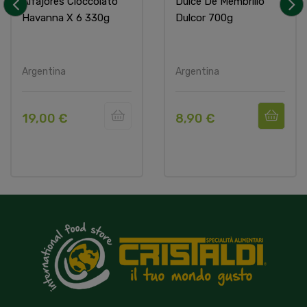
Alfajores Cioccolato
Dulce De Membrillo
Havanna X 6 330g
Dulcor 700g
‹
›
Argentina
Argentina
19,00 €
8,90 €