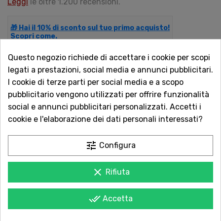
Leggi
le oltre 1.200 recensioni.
🎁 Hai il 10% di sconto sul tuo primo acquisto!
Scopri come.
Questo negozio richiede di accettare i cookie per scopi
legati a prestazioni, social media e annunci pubblicitari.
QUANTITÀ
I cookie di terze parti per social media e a scopo
pubblicitario vengono utilizzati per offrire funzionalità
social e annunci pubblicitari personalizzati. Accetti i
cookie e l'elaborazione dei dati personali interessati?
AGGIUNGI AL CARRELLO
tune
Configura
clear
Rifiuta
Acquista in totale sicurezza
Dal 1957 a Catania. Clicca e leggi le oltre
done_all
Accetta
1.000 recensioni dei nostri clienti.