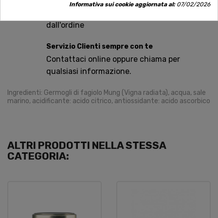
Spedizioni rapide
Informativa sui cookie aggiornata al:
07/02/2026
Consegna in tutta Italia in 5 giorni
dall'ordine
Servizio Clienti sempre con te
Contattaci online oppure chiama per
qualsiasi informazione.
Ingredienti: Germogli di fagiolo Mung (Vigna radiata), acqua, sale
marino, acidificante: acido citrico, antiossidante: acido ascorbico
ALTRI PRODOTTI NELLA STESSA
CATEGORIA: