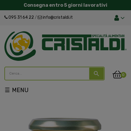
Consegna entro 5 giorni lavorativi
095 31 64 22
/
info@cristaldi.it
search
0
navigazione
☰
Toggle