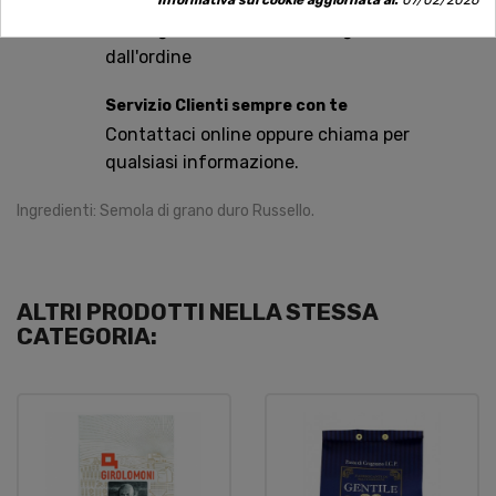
Spedizioni rapide
Informativa sui cookie aggiornata al:
07/02/2026
Consegna in tutta Italia in 5 giorni
dall'ordine
Servizio Clienti sempre con te
Contattaci online oppure chiama per
qualsiasi informazione.
Ingredienti: Semola di grano duro Russello.
ALTRI PRODOTTI NELLA STESSA
CATEGORIA: