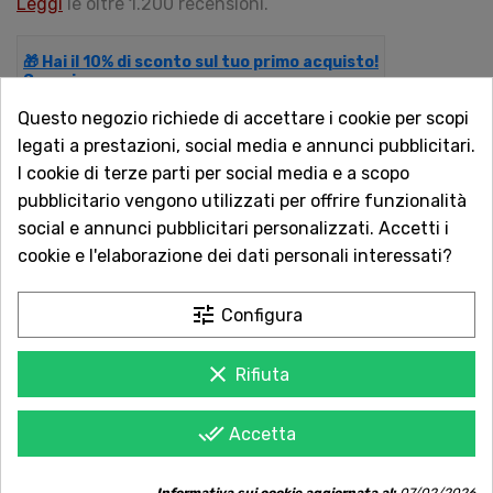
Leggi
le oltre 1.200 recensioni.
🎁 Hai il 10% di sconto sul tuo primo acquisto!
Scopri come.
Questo negozio richiede di accettare i cookie per scopi
legati a prestazioni, social media e annunci pubblicitari.
QUANTITÀ
I cookie di terze parti per social media e a scopo
pubblicitario vengono utilizzati per offrire funzionalità
social e annunci pubblicitari personalizzati. Accetti i
cookie e l'elaborazione dei dati personali interessati?
AGGIUNGI AL CARRELLO
tune
Configura
clear
Rifiuta
Acquista in totale sicurezza
Dal 1957 a Catania. Clicca e leggi le oltre
done_all
Accetta
1.000 recensioni dei nostri clienti.