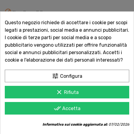

Non disponibile
Questo negozio richiede di accettare i cookie per scopi
Vuoi essere avvisato quando torna disponibile?
legati a prestazioni, social media e annunci pubblicitari.
Inserisci la tua email.
I cookie di terze parti per social media e a scopo
pubblicitario vengono utilizzati per offrire funzionalità
social e annunci pubblicitari personalizzati. Accetti i
cookie e l'elaborazione dei dati personali interessati?
AVVISAMI QUANDO DISPONIBILE
tune
Configura
Acquista in totale sicurezza
clear
Rifiuta
Dal 1957 a Catania. Clicca e leggi le oltre
1.000 recensioni dei nostri clienti.
done_all
Accetta
Spedizioni rapide
Consegna in tutta Italia in 5 giorni
Informativa sui cookie aggiornata al:
07/02/2026
dall'ordine