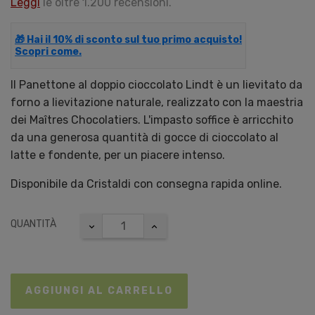
Leggi
le oltre 1.200 recensioni.
🎁 Hai il 10% di sconto sul tuo primo acquisto!
Scopri come.
Il Panettone al doppio cioccolato Lindt è un lievitato da
forno a lievitazione naturale, realizzato con la maestria
dei Maîtres Chocolatiers. L'impasto soffice è arricchito
da una generosa quantità di gocce di cioccolato al
latte e fondente, per un piacere intenso.
Disponibile da Cristaldi con consegna rapida online.
QUANTITÀ
AGGIUNGI AL CARRELLO