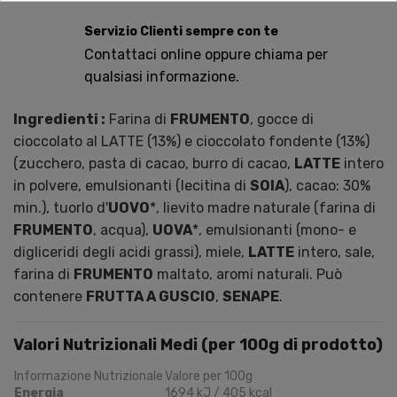
Servizio Clienti sempre con te
Contattaci online oppure chiama per
qualsiasi informazione.
Ingredienti :
Farina di
FRUMENTO
, gocce di
cioccolato al LATTE (13%) e cioccolato fondente (13%)
(zucchero, pasta di cacao, burro di cacao,
LATTE
intero
in polvere, emulsionanti (lecitina di
SOIA
),
cacao: 30%
min.), tuorlo d'
UOVO
*, lievito madre naturale (farina di
FRUMENTO
, acqua),
UOVA
*, emulsionanti (mono- e
digliceridi degli acidi grassi), miele,
LATTE
intero, sale,
farina di
FRUMENTO
maltato, aromi naturali. Può
contenere
FRUTTA A GUSCIO
,
SENAPE
.
Valori Nutrizionali Medi (per 100g di prodotto)
Informazione Nutrizionale
Valore per 100g
Energia
1694 kJ / 405 kcal