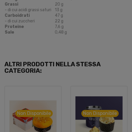
Grassi
20 g
- di cui acidi grassi saturi
13 g
Carboidrati
47 g
- di cui zuccheri
22 g
Proteine
7,6 g
Sale
0,48 g
ALTRI PRODOTTI NELLA STESSA
CATEGORIA:
Non Disponibile
Non Disponibile