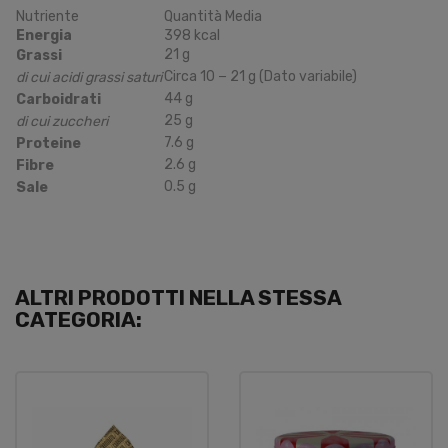
Nutriente
Quantità Media
Energia
398
kcal
21
g
Grassi
Circa
10
−
21
g
(Dato variabile)
di cui acidi grassi saturi
44
g
Carboidrati
25
g
di cui zuccheri
7.6
g
Proteine
2.6
g
Fibre
0.5
g
Sale
ALTRI PRODOTTI NELLA STESSA
CATEGORIA: