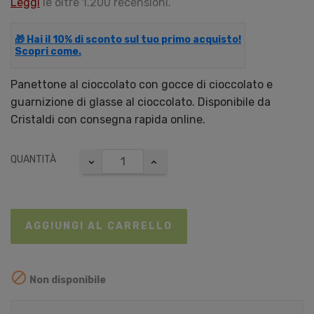
Leggi
le oltre 1.200 recensioni.
🎁 Hai il 10% di sconto sul tuo primo acquisto!
Scopri come.
Panettone al cioccolato con gocce di cioccolato e
guarnizione di glasse al cioccolato. Disponibile da
Cristaldi con consegna rapida online.
QUANTITÀ
AGGIUNGI AL CARRELLO

Non disponibile