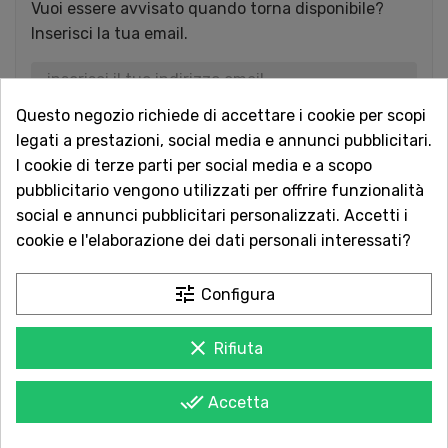
Vuoi essere avvisato quando torna disponibile?
Inserisci la tua email.
Questo negozio richiede di accettare i cookie per scopi
AVVISAMI QUANDO DISPONIBILE
legati a prestazioni, social media e annunci pubblicitari.
I cookie di terze parti per social media e a scopo
pubblicitario vengono utilizzati per offrire funzionalità
Acquista in totale sicurezza
social e annunci pubblicitari personalizzati. Accetti i
Dal 1957 a Catania. Clicca e leggi le oltre
cookie e l'elaborazione dei dati personali interessati?
1.000 recensioni dei nostri clienti.
tune
Configura
Spedizioni rapide
Consegna in tutta Italia in 5 giorni
clear
Rifiuta
dall'ordine
Servizio Clienti sempre con te
done_all
Accetta
Contattaci online oppure chiama per
qualsiasi informazione.