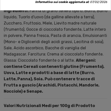
Informativa sui cookie aggiornata al:
07/02/2026
Ingredienti:
Farina di grano tenero tipo 0, Burro, Burro
liquido, Tuorlo d'uovo (da galline allevate a terra),
Zucchero, Fruttosio, Miele, Lievito madre naturale
(frumento), Gocce di cioccolato fondente, Latte intero
in polvere, Panna fresca, Pasta di arancia, Emulsionanti
(Mono- e Digliceridi degli acidi grassi, Lecitina di soia),
Sale, Acido ascorbico, Bacche di vaniglia del
Madagascar. Farcitura: Crema al cioccolato fondente.
Glassa: Cioccolato fondente o al latte.
Allergeni:
contiene Cereali contenenti glutine (Frumento),
Uova, Latte e prodotti a base di latte (Burro,
Latte, Panna), Soia. Può contenere tracce di
Frutta a guscio (Arachidi, Pistacchi, Mandorle,
Nocciole) e Senape.
Valori Nutrizionali Medi per 100g di Prodotto