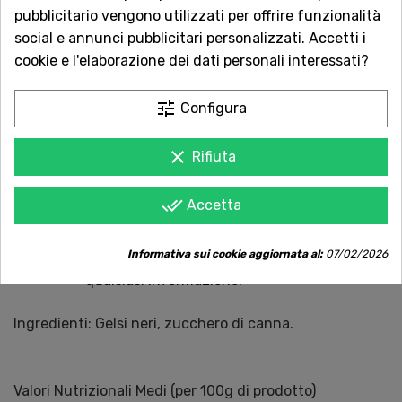
pubblicitario vengono utilizzati per offrire funzionalità
social e annunci pubblicitari personalizzati. Accetti i
cookie e l'elaborazione dei dati personali interessati?
Acquista in totale sicurezza
Dal 1957 a Catania. Clicca e leggi le oltre
tune
Configura
1.000 recensioni dei nostri clienti.
Spedizioni rapide
clear
Rifiuta
Consegna in tutta Italia in 5 giorni
dall'ordine
done_all
Accetta
Servizio Clienti sempre con te
Informativa sui cookie aggiornata al:
07/02/2026
Contattaci online oppure chiama per
qualsiasi informazione.
Ingredienti: Gelsi neri, zucchero di canna.
Valori Nutrizionali Medi (per 100g di prodotto)