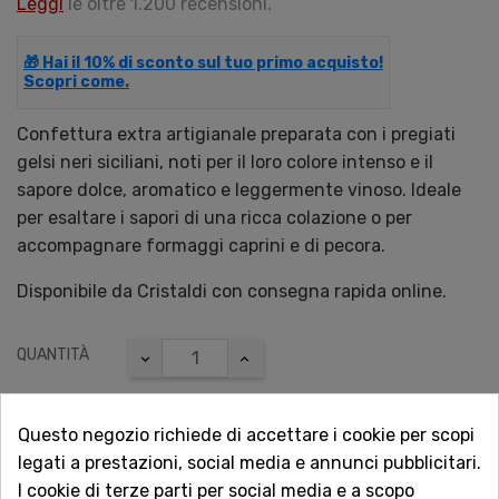
Leggi
le oltre 1.200 recensioni.
🎁 Hai il 10% di sconto sul tuo primo acquisto!
Scopri come.
Confettura extra artigianale preparata con i pregiati
gelsi neri siciliani, noti per il loro colore intenso e il
sapore dolce, aromatico e leggermente vinoso. Ideale
per esaltare i sapori di una ricca colazione o per
accompagnare formaggi caprini e di pecora.
Disponibile da Cristaldi con consegna rapida online.
QUANTITÀ
Questo negozio richiede di accettare i cookie per scopi
AGGIUNGI AL CARRELLO
legati a prestazioni, social media e annunci pubblicitari.
I cookie di terze parti per social media e a scopo