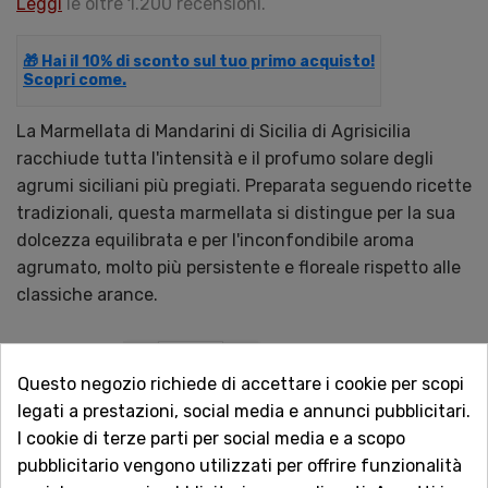
Leggi
le oltre 1.200 recensioni.
🎁 Hai il 10% di sconto sul tuo primo acquisto!
Scopri come.
La Marmellata di Mandarini di Sicilia di Agrisicilia
racchiude tutta l'intensità e il profumo solare degli
agrumi siciliani più pregiati. Preparata seguendo ricette
tradizionali, questa marmellata si distingue per la sua
dolcezza equilibrata e per l'inconfondibile aroma
agrumato, molto più persistente e floreale rispetto alle
classiche arance.
QUANTITÀ
Questo negozio richiede di accettare i cookie per scopi
legati a prestazioni, social media e annunci pubblicitari.
I cookie di terze parti per social media e a scopo
AGGIUNGI AL CARRELLO
pubblicitario vengono utilizzati per offrire funzionalità