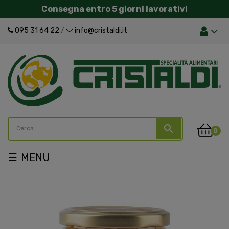
Consegna entro 5 giorni lavorativi
095 31 64 22
/
info@cristaldi.it
search
0
navigazione
☰
Toggle