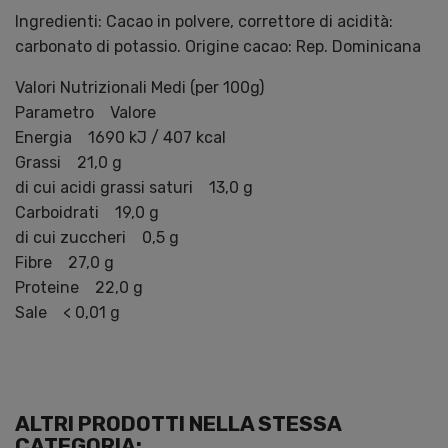
Ingredienti: Cacao in polvere, correttore di acidità:
carbonato di potassio. Origine cacao: Rep. Dominicana
Valori Nutrizionali Medi (per 100g)
Parametro Valore
Energia 1690 kJ / 407 kcal
Grassi 21,0 g
di cui acidi grassi saturi 13,0 g
Carboidrati 19,0 g
di cui zuccheri 0,5 g
Fibre 27,0 g
Proteine 22,0 g
Sale < 0,01 g
ALTRI PRODOTTI NELLA STESSA
CATEGORIA: