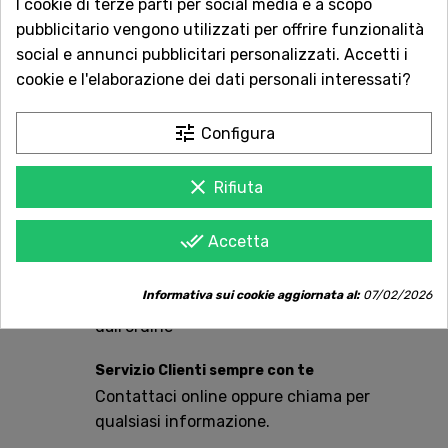
I cookie di terze parti per social media e a scopo
pubblicitario vengono utilizzati per offrire funzionalità
social e annunci pubblicitari personalizzati. Accetti i
AGGIUNGI AL CARRELLO
cookie e l'elaborazione dei dati personali interessati?
tune
Configura
Acquista in totale sicurezza
clear
Rifiuta
Dal 1957 a Catania. Clicca e leggi le oltre
1.000 recensioni dei nostri clienti.
done_all
Accetta
Spedizioni rapide
Informativa sui cookie aggiornata al:
07/02/2026
Consegna in tutta Italia in 5 giorni
dall'ordine
Servizio Clienti sempre con te
Contattaci online oppure chiama per
qualsiasi informazione.