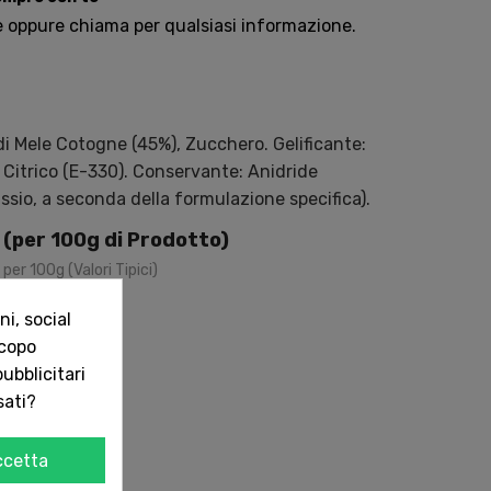
e oppure chiama per qualsiasi informazione.
di Mele Cotogne (45%), Zucchero. Gelificante:
 Citrico (E-330). Conservante: Anidride
ssio, a seconda della formulazione specifica).
i (per 100g di Prodotto)
 per 100g (Valori Tipici)
J
/272
kcal
i, social
scopo
ubblicitari
45
g
sati?
g
ccetta