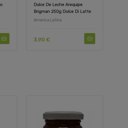
io
Dulce De Leche Arequipe
Dul
Brigman 250g Dolce Di Latte
Cara
America Latina
Amer
3,90 €
3,9
Non