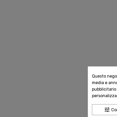
Questo negozi
media e annun
pubblicitario
personalizzat
tune
Co