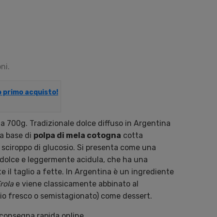
ni.
uo primo acquisto!
a 700g. Tradizionale dolce diffuso in Argentina
 a base di
polpa di mela cotogna
cotta
sciroppo di glucosio. Si presenta come una
 dolce e leggermente acidula, che ha una
 il taglio a fette. In Argentina è un ingrediente
rola
e viene classicamente abbinato al
o fresco o semistagionato) come dessert.
 consegna rapida online.