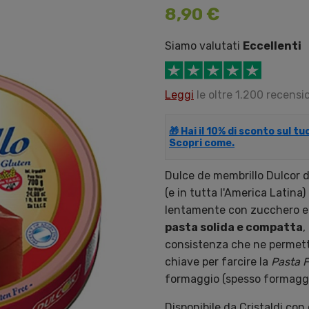
8,90 €
Siamo valutati
Eccellenti
Leggi
le oltre 1.200 recensio
🎁 Hai il 10% di sconto sul t
Scopri come.
Dulce de membrillo Dulcor d
(e in tutta l'America Latina)
lentamente con zucchero e 
pasta solida e compatta
,
consistenza che ne permette
chiave per farcire la
Pasta F
formaggio (spesso formaggi
Disponibile da Cristaldi con