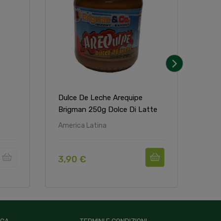
›
Dulce De Leche Arequipe
Yer
Brigman 250g Dolce Di Latte
Bomb
America Latina
Arge
3,90 €
45