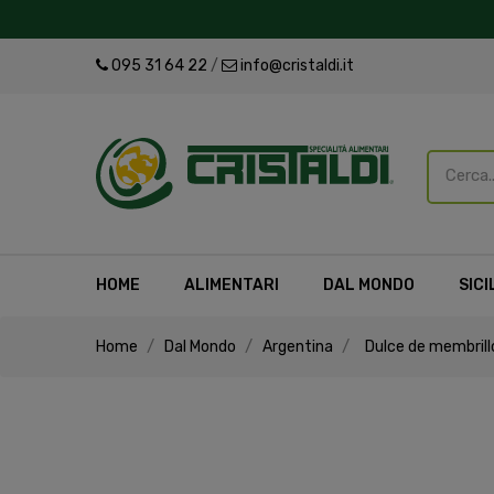
095 31 64 22
/
info@cristaldi.it
HOME
ALIMENTARI
DAL MONDO
SICI
Home
Dal Mondo
Argentina
Dulce de membrill