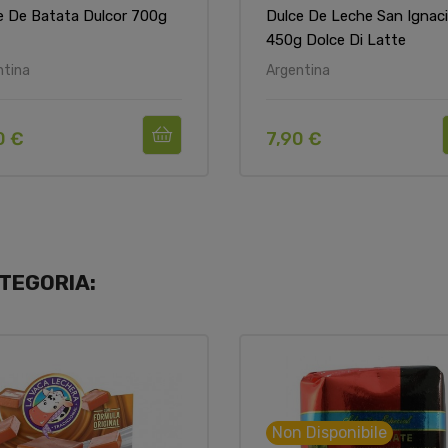
e De Batata Dulcor 700g
Dulce De Leche San Ignac
450g Dolce Di Latte
ntina
Argentina
0 €
7,90 €
TEGORIA:
Non Disponibile