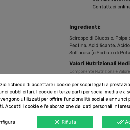
Contattaci onlin
Ingredienti:
Sciroppo di Glucosio, Polpa 
Pectina. Acidificante: Acido
Solforosa (o Sorbato di Pota
Valori Nutrizionali Med
Componente Nutrizionale
Valore
1142
k
Energia
0
g
Grassi
o richiede di accettare i cookie per scopi legati a prestazion
0
g
di cui Acidi Grassi Saturi
ci pubblicitari. I cookie di terze parti per social media e a 
68
g
Carboidrati
 vengono utilizzati per offrire funzionalità social e annunci p
37
−
di cui Zuccheri
i. Accetti i cookie e l'elaborazione dei dati personali interes
0
g
Proteine
0.03
Sale
clear
done_all
nfigura
Rifiuta
A