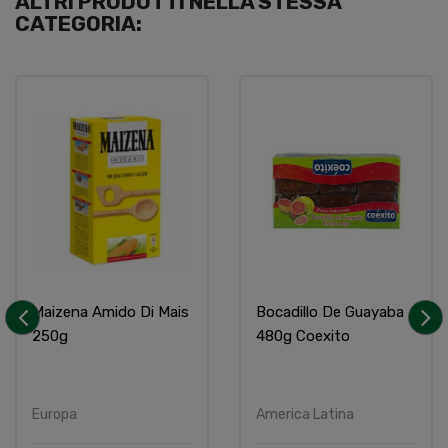
ALTRI PRODOTTI NELLA STESSA
CATEGORIA:
Maizena Amido Di Mais
Bocadillo De Guayaba
250g
480g Coexito
‹
›
Europa
America Latina