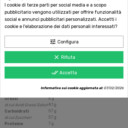
I cookie di terze parti per social media e a scopo
Servizio Clienti sempre con te
pubblicitario vengono utilizzati per offrire funzionalità
Contattaci online oppure chiama per
social e annunci pubblicitari personalizzati. Accetti i
qualsiasi informazione.
cookie e l'elaborazione dei dati personali interessati?
Ingredienti:
Zucchero, acqua, latte intero in polvere
tune
Configura
(
22%
), sciroppo di glucosio e fruttosio, latte scremato
in polvere (
5%
).
clear
Rifiuta
Allergeni:
Contiene
latte
.
done_all
Accetta
Valori Nutrizionali Medi
Per
100
g
Valori Nutrizionali Medi
Informativa sui cookie aggiornata al:
07/02/2026
1310
kJ
/310
kcal
Energia
6
g
Grassi
4.1
g
di cui Acidi Grassi Saturi
57
g
Carboidrati
57
g
di cui Zuccheri
7
g
Proteine