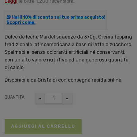
Leggi
le oltre 1.200 recensioni.
🎁 Hai il 10% di sconto sul tuo primo acquisto!
Scopri come.
Dulce de leche Mardel squeeze da 370g. Crema topping
tradizionale latinoamericana a base di latte e zucchero.
Spalmabile, senza coloranti artificiali né conservanti,
con un alto valore nutritivo ed una generosa quantità
di calcio.
Disponibile da Cristaldi con consegna rapida online.
QUANTITÀ
AGGIUNGI AL CARRELLO