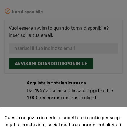

Non disponibile
Vuoi essere avvisato quando torna disponibile?
Inserisci la tua email.
AVVISAMI QUANDO DISPONIBILE
Acquista in totale sicurezza
Dal 1957 a Catania. Clicca e leggi le oltre
1.000 recensioni dei nostri clienti.
Spedizioni rapide
Consegna in tutta Italia in 5 giorni
Questo negozio richiede di accettare i cookie per scopi
dall'ordine
legati a prestazioni, social media e annunci pubblicitari.