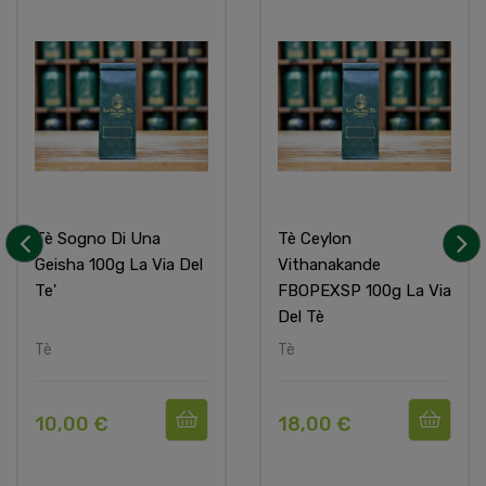
Tè Sogno Di Una
Tè Ceylon
Geisha 100g La Via Del
Vithanakande
‹
›
Te'
FBOPEXSP 100g La Via
Del Tè
Tè
Tè
10,00 €
18,00 €