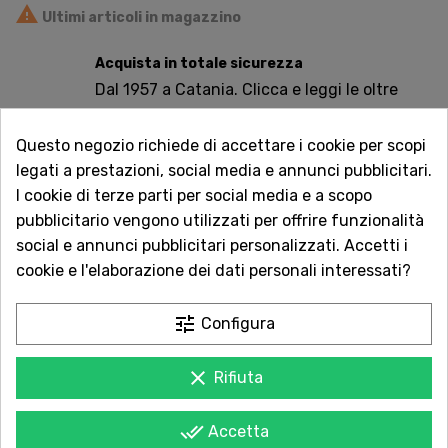

Ultimi articoli in magazzino
Acquista in totale sicurezza
Dal 1957 a Catania. Clicca e leggi le oltre
1.000 recensioni dei nostri clienti.
Questo negozio richiede di accettare i cookie per scopi
Spedizioni rapide
legati a prestazioni, social media e annunci pubblicitari.
Consegna in tutta Italia in 5 giorni
I cookie di terze parti per social media e a scopo
dall'ordine
pubblicitario vengono utilizzati per offrire funzionalità
social e annunci pubblicitari personalizzati. Accetti i
Servizio Clienti sempre con te
cookie e l'elaborazione dei dati personali interessati?
Contattaci online oppure chiama per
qualsiasi informazione.
tune
Configura
BANCHA FIORITO: Miscela di tè verde giapponese e cinese con
aggiunta di fiori di gelsomino e aromi. Dal gusto fruttato e
clear
Rifiuta
fresco. Molto profumato
done_all
Accetta