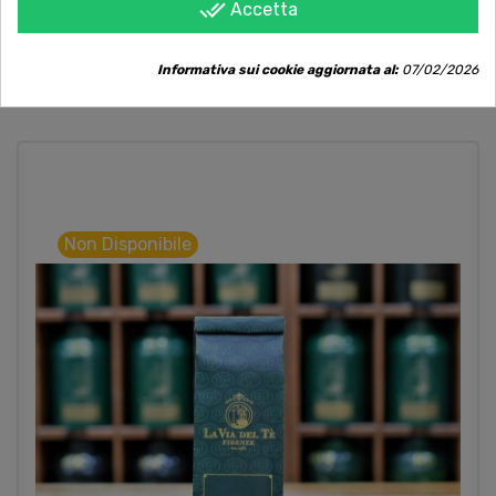
done_all
Accetta
Informativa sui cookie aggiornata al:
07/02/2026
POTREBBE PIACERTI ANCHE
Non Disponibile