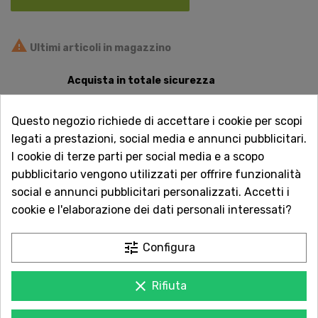

Ultimi articoli in magazzino
Acquista in totale sicurezza
Dal 1957 a Catania. Clicca e leggi le oltre
1.000 recensioni dei nostri clienti.
Questo negozio richiede di accettare i cookie per scopi
legati a prestazioni, social media e annunci pubblicitari.
Spedizioni rapide
I cookie di terze parti per social media e a scopo
Consegna in tutta Italia in 5 giorni
pubblicitario vengono utilizzati per offrire funzionalità
dall'ordine
social e annunci pubblicitari personalizzati. Accetti i
cookie e l'elaborazione dei dati personali interessati?
Servizio Clienti sempre con te
Contattaci online oppure chiama per
tune
Configura
qualsiasi informazione.
BANCHA (Giappone): Tè verde a foglie grandi schiacciate e di
clear
Rifiuta
color verde intenso. Dal sapore fresco, leggermente amarognolo,
è un tè a basso contenuto di teina