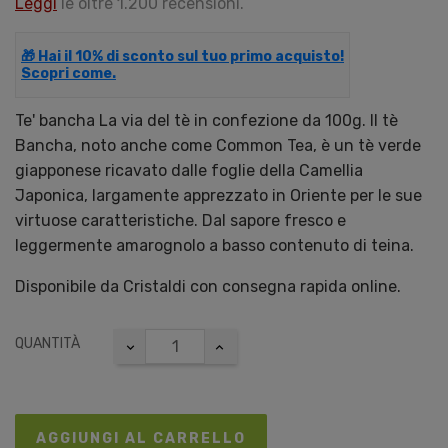
Leggi
le oltre 1.200 recensioni.
🎁 Hai il 10% di sconto sul tuo primo acquisto!
Scopri come.
Te' bancha La via del tè in confezione da 100g. Il tè
Bancha, noto anche come Common Tea, è un tè verde
giapponese ricavato dalle foglie della Camellia
Japonica, largamente apprezzato in Oriente per le sue
virtuose caratteristiche. Dal sapore fresco e
leggermente amarognolo a basso contenuto di teina.
Disponibile da Cristaldi con consegna rapida online.
QUANTITÀ
AGGIUNGI AL CARRELLO