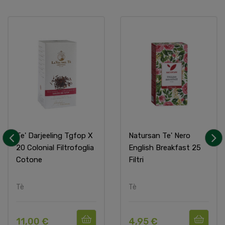
Te' Darjeeling Tgfop X
Natursan Te' Nero
20 Colonial Filtrofoglia
English Breakfast 25
‹
›
Cotone
Filtri
Tè
Tè
11,00 €
4,95 €