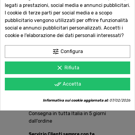
legati a prestazioni, social media e annunci pubblicitari.
I cookie di terze parti per social media e a scopo
QUANTITÀ
pubblicitario vengono utilizzati per offrire funzionalità
social e annunci pubblicitari personalizzati. Accetti i
cookie e l'elaborazione dei dati personali interessati?
AGGIUNGI AL CARRELLO
tune
Configura
clear
Rifiuta
Acquista in totale sicurezza
done_all
Accetta
Dal 1957 a Catania. Clicca e leggi le oltre
1.000 recensioni dei nostri clienti.
Informativa sui cookie aggiornata al:
07/02/2026
Spedizioni rapide
Consegna in tutta Italia in 5 giorni
dall'ordine
Servizio Clienti sempre con te