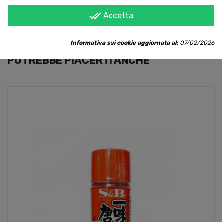
qualsiasi informazione.
done_all
Accetta
Informativa sui cookie aggiornata al:
07/02/2026
POTREBBE PIACERTI ANCHE