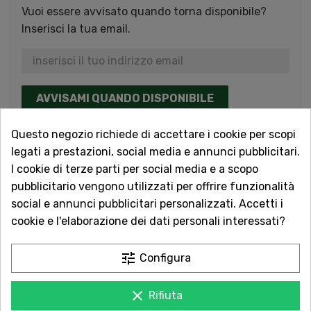
Vuoi essere avvisato quando torna disponibile?
Inserisci la tua email.
AVVISAMI QUANDO DISPONIBILE
Questo negozio richiede di accettare i cookie per scopi
Acquista in totale sicurezza
legati a prestazioni, social media e annunci pubblicitari.
Dal 1957 a Catania. Clicca e leggi le oltre
I cookie di terze parti per social media e a scopo
1.000 recensioni dei nostri clienti.
pubblicitario vengono utilizzati per offrire funzionalità
social e annunci pubblicitari personalizzati. Accetti i
Spedizioni rapide
cookie e l'elaborazione dei dati personali interessati?
Consegna in tutta Italia in 5 giorni
dall'ordine
tune
Configura
Servizio Clienti sempre con te
clear
Rifiuta
Contattaci online oppure chiama per