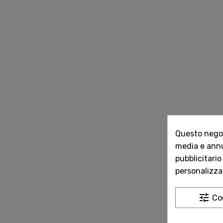
Questo negozi
media e annun
pubblicitario
personalizzat
tune
Co