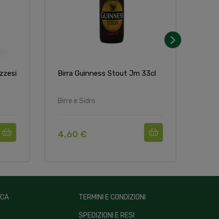
›
zzesi
Birra Guinness Stout Jm 33cl
Ging
Beva
Birre e Sidro
Gran
4,60 €
1,5
ICA
TERMINI E CONDIZIONI
SPEDIZIONI E RESI