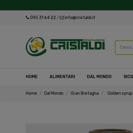
095 31 64 22
/
info@cristaldi.it
HOME
ALIMENTARI
DAL MONDO
SICI
Home
Dal Mondo
Gran Bretagna
Golden syrup 