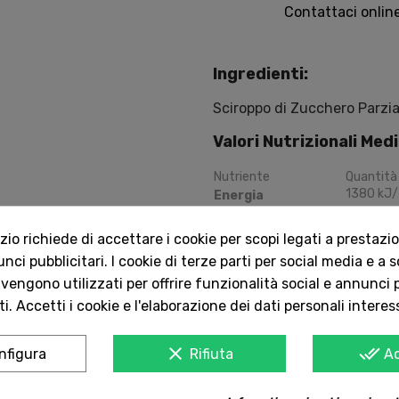
Contattaci onlin
Ingredienti:
Sciroppo di Zucchero Parzia
Valori Nutrizionali Med
Nutriente
Quantità
1380
kJ
Energia
0
g
Grassi
0
g
di cui acidi grassi saturi
o richiede di accettare i cookie per scopi legati a prestazion
80
,
5
g
Carboidrati
ci pubblicitari. I cookie di terze parti per social media e a 
80
,
5
g
di cui zuccheri
 vengono utilizzati per offrire funzionalità social e annunci p
0
,
5
g
Proteine
i. Accetti i cookie e l'elaborazione dei dati personali interes
0
,
83
g
Sale
clear
done_all
nfigura
Rifiuta
A