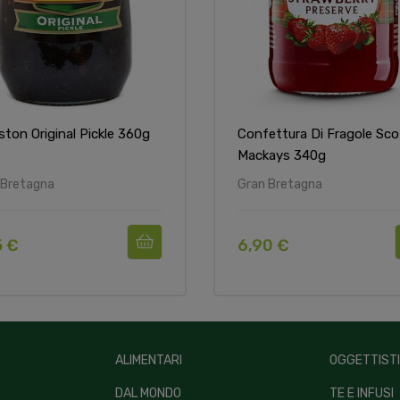
ston Original Pickle 360g
Confettura Di Fragole Sco
Mackays 340g
 Bretagna
Gran Bretagna
5 €
6,90 €
ALIMENTARI
OGGETTIST
DAL MONDO
TE E INFUSI