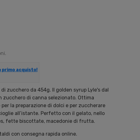
ni.
uo primo acquisto!
 di zucchero da 454g. Il golden syrup Lyle's dal
n zucchero di canna selezionato. Ottima
e per la preparazione di dolci e per zuccherare
glie all’istante. Perfetto con il gelato, nello
s, fette biscottate, macedonie di frutta.
staldi con consegna rapida online.