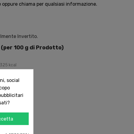
e oppure chiama per qualsiasi informazione.
lmente Invertito.
i (per
100
g
di Prodotto)
/325
kcal
i, social
scopo
ubblicitari
sati?
ccetta