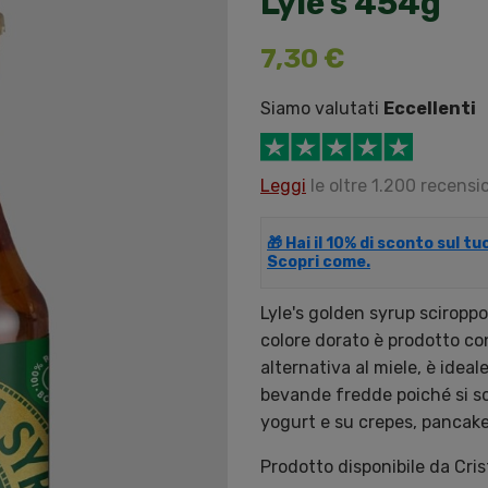
Lyle's 454g
7,30 €
Siamo valutati
Eccellenti
Leggi
le oltre 1.200 recensio
🎁 Hai il 10% di sconto sul t
Scopri come.
Lyle's golden syrup sciroppo
colore dorato è prodotto co
alternativa al miele, è ideal
bevande fredde poiché si scio
yogurt e su crepes, pancake
Prodotto disponibile da Cri