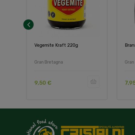
‹
Vegemite Kraft 220g
Bran
Gran Bretagna
Gran
9,50 €
7,9