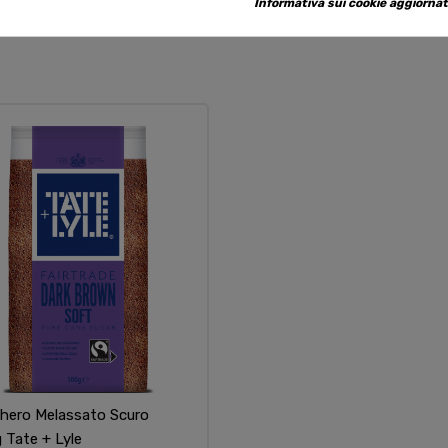
Informativa sui cookie aggiornat
hero Melassato Scuro
 Tate + Lyle