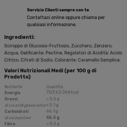
Servizio Clienti sempre con te
Contattaci online oppure chiama per
qualsiasi informazione.
Ingredienti:
Sciroppo di Glucosio-Fruttosio, Zucchero, Zenzero,
Acqua, Gelificante: Pectine, Regolatori di Acidità: Acido
Citrico, Citrati di Sodio, Colorante: Caramello Semplice.
Valori Nutrizionali Medi (per
100
g
di
Prodotto)
Nutriente
Quantità
1123
kJ
/264
kcal
Energia
<
0
,
5
g
Grassi
<
0
,
1
g
di cui acidi grassi saturi
66
,
1
g
Carboidrati
55
,
5
g
di cui zuccheri
<
0
,
5
g
Fibre