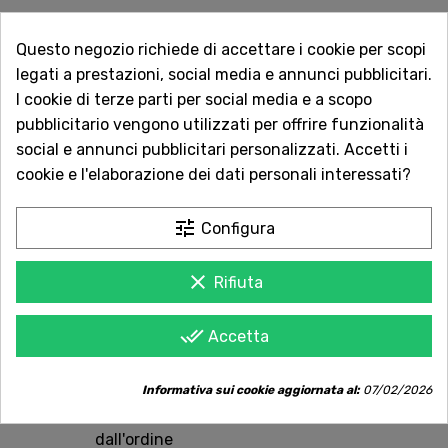

Non disponibile
Questo negozio richiede di accettare i cookie per scopi
legati a prestazioni, social media e annunci pubblicitari.
Vuoi essere avvisato quando torna disponibile?
I cookie di terze parti per social media e a scopo
Inserisci la tua email.
pubblicitario vengono utilizzati per offrire funzionalità
social e annunci pubblicitari personalizzati. Accetti i
cookie e l'elaborazione dei dati personali interessati?
AVVISAMI QUANDO DISPONIBILE
tune
Configura
clear
Rifiuta
Acquista in totale sicurezza
Dal 1957 a Catania. Clicca e leggi le oltre
done_all
Accetta
1.000 recensioni dei nostri clienti.
Spedizioni rapide
Informativa sui cookie aggiornata al:
07/02/2026
Consegna in tutta Italia in 5 giorni
dall'ordine