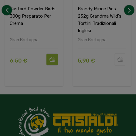
Custard Powder Birds
Brandy Mince Pies
300g Preparato Per
232g Grandma Wild's
‹
›
Crema
Tortini Tradizionali
Inglesi
Gran Bretagna
Gran Bretagna
6,50 €
5,90 €