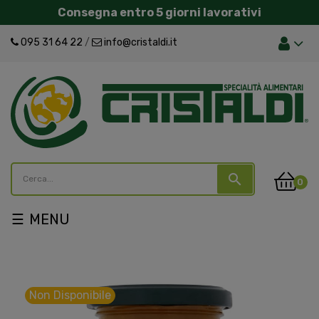
Consegna entro 5 giorni lavorativi
095 31 64 22
/
info@cristaldi.it
search
0
navigazione
☰
Toggle
Non Disponibile