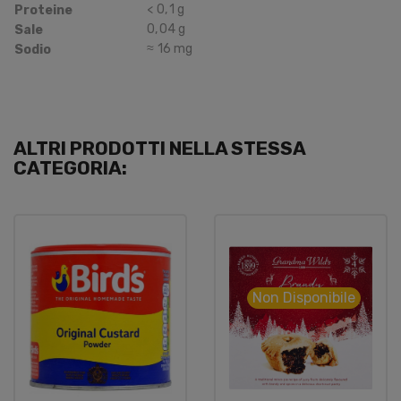
<
0
,
1
g
Proteine
0
,
04
g
Sale
≈
16
mg
Sodio
ALTRI PRODOTTI NELLA STESSA
CATEGORIA:
Non Disponibile