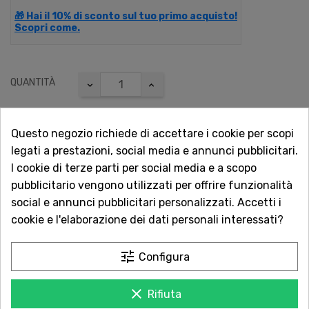
🎁 Hai il 10% di sconto sul tuo primo acquisto!
Scopri come.
QUANTITÀ
Questo negozio richiede di accettare i cookie per scopi
AGGIUNGI AL CARRELLO
legati a prestazioni, social media e annunci pubblicitari.
I cookie di terze parti per social media e a scopo
pubblicitario vengono utilizzati per offrire funzionalità

Non disponibile
social e annunci pubblicitari personalizzati. Accetti i
cookie e l'elaborazione dei dati personali interessati?
Vuoi essere avvisato quando torna disponibile?
tune
Configura
Inserisci la tua email.
clear
Rifiuta