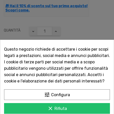
🎁 Hai il 10% di sconto sul tuo primo acquisto!
Scopri come.
QUANTITÀ
Questo negozio richiede di accettare i cookie per scopi
AGGIUNGI AL CARRELLO
legati a prestazioni, social media e annunci pubblicitari.
I cookie di terze parti per social media e a scopo
pubblicitario vengono utilizzati per offrire funzionalità

Non disponibile
social e annunci pubblicitari personalizzati. Accetti i
cookie e l'elaborazione dei dati personali interessati?
Vuoi essere avvisato quando torna disponibile?
tune
Configura
Inserisci la tua email.
clear
Rifiuta