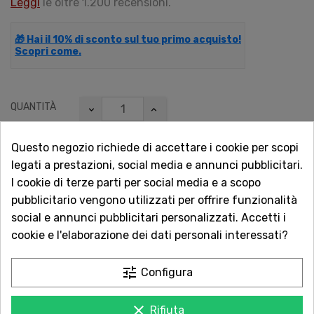
Leggi
le oltre 1.200 recensioni.
🎁 Hai il 10% di sconto sul tuo primo acquisto!
Scopri come.
QUANTITÀ
Questo negozio richiede di accettare i cookie per scopi
legati a prestazioni, social media e annunci pubblicitari.
AGGIUNGI AL CARRELLO
I cookie di terze parti per social media e a scopo
pubblicitario vengono utilizzati per offrire funzionalità
social e annunci pubblicitari personalizzati. Accetti i

Non disponibile
cookie e l'elaborazione dei dati personali interessati?
Vuoi essere avvisato quando torna disponibile?
tune
Configura
Inserisci la tua email.
clear
Rifiuta