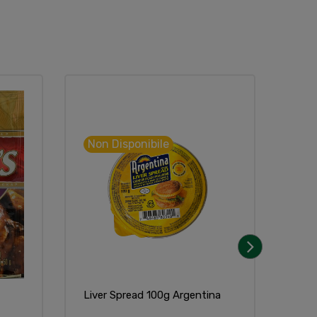
Non Disponibile
Non
›
Liver Spread 100g Argentina
Ding
100