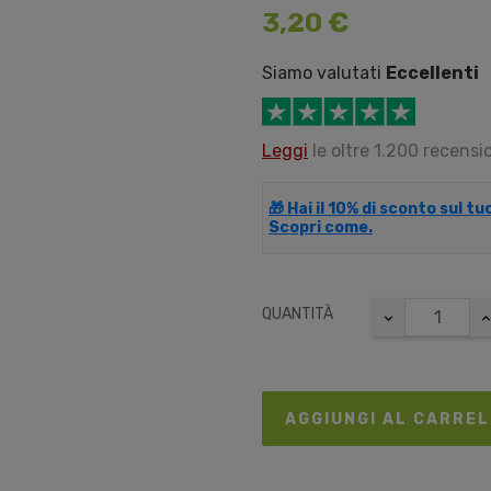
3,20 €
Siamo valutati
Eccellenti
Leggi
le oltre 1.200 recensio
🎁 Hai il 10% di sconto sul t
Scopri come.
QUANTITÀ
AGGIUNGI AL CARRE