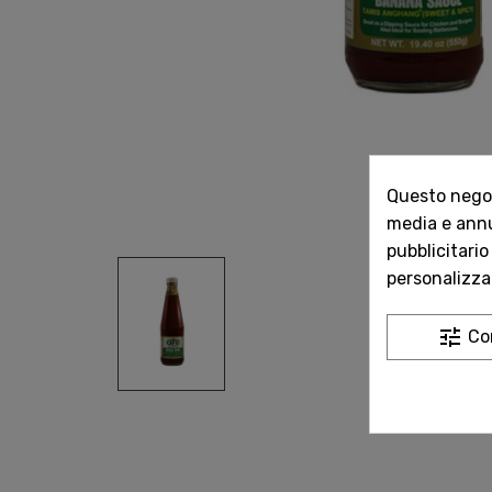
Questo negozi
media e annun
pubblicitario
personalizzat
tune
Co