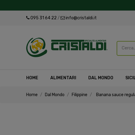
095 31 64 22
/
info@cristaldi.it
HOME
ALIMENTARI
DAL MONDO
SICI
Home
Dal Mondo
Filippine
Banana sauce regul