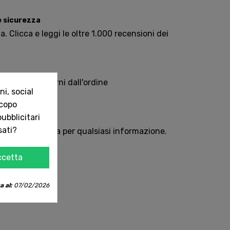
e sicurezza
. Clicca e leggi le oltre 1.000 recensioni dei
Italia in 5 giorni dall'ordine
i, social
scopo
ubblicitari
sempre con te
sati?
e oppure chiama per qualsiasi informazione.
ccetta
a al:
07/02/2026