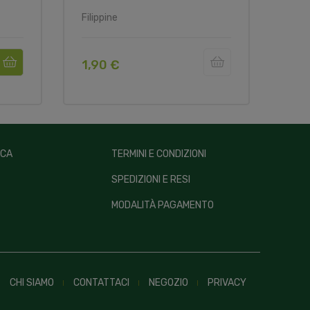
Filippine
Filip
1,90 €
1,7
ICA
TERMINI E CONDIZIONI
SPEDIZIONI E RESI
MODALITÀ PAGAMENTO
CHI SIAMO
CONTATTACI
NEGOZIO
PRIVACY