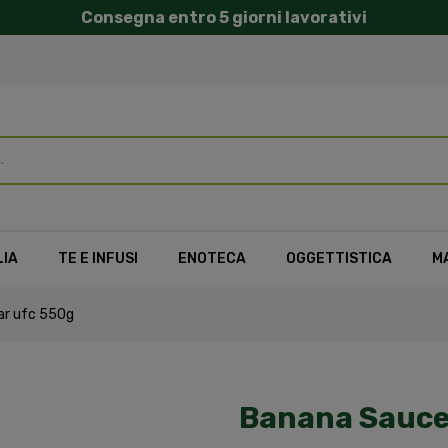
Consegna entro 5 giorni lavorativi
LIA
TE E INFUSI
ENOTECA
OGGETTISTICA
M
ar ufc 550g
Banana Sauce