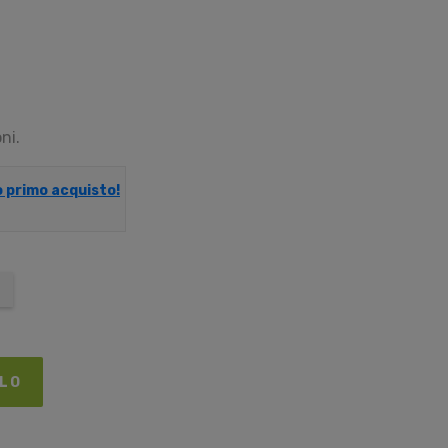
ni.
uo primo acquisto!
LLO