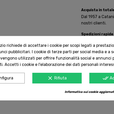
Acquista in total
Dal 1957 a Catania
nostri clienti.
Spedizioni rapide
Consegna in tutta 

o richiede di accettare i cookie per scopi legati a prestazion
ci pubblicitari. I cookie di terze parti per social media e a 
 vengono utilizzati per offrire funzionalità social e annunci p
Servizio Clienti 
i. Accetti i cookie e l'elaborazione dei dati personali interes
Contattaci onlin
clear
done_all
nfigura
Rifiuta
A
Informativa sui cookie aggiornat