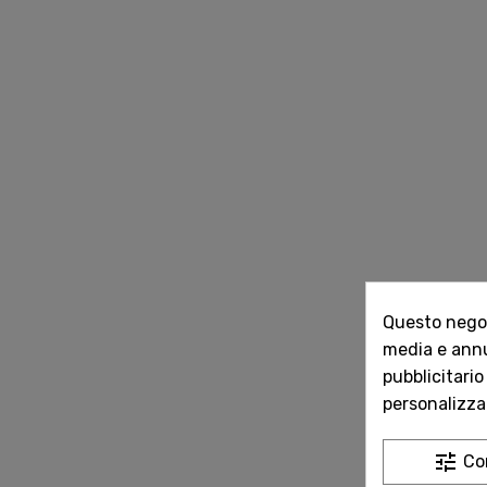
Questo negozi
media e annun
pubblicitario
personalizzat
tune
Co