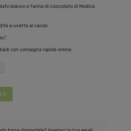
olato bianco e farina di cioccolato di Modica
ite e uvetta al cacao.
au".
staldi con consegna rapida online.
LLO
o torna disponibile? Inserisci la tua email.