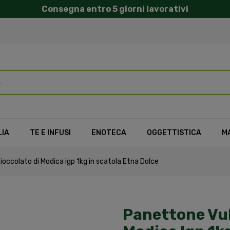
Consegna entro 5 giorni lavorativi
LIA
TE E INFUSI
ENOTECA
OGGETTISTICA
M
occolato di Modica igp 1kg in scatola Etna Dolce
Panettone Vul