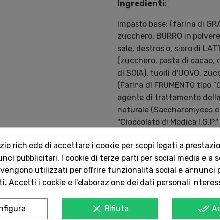
Ingredienti:
Impasto base: (farina di GR
zucchero, BURRO in polvere
sale, destrosio, siero di LA
(
zucchero, pasta di cacao, d
di SOIA), tuorli d'UOVO, zu
(Farina di FRUMENTO tipo “0
agente di trattamento della f
naturale (Saccharomyces
c
"Cioccolato di Modica I.G.P
grassi vegetali (girasole, 
o richiede di accettare i cookie per scopi legati a prestazion
burro di cacao, maltodestrin
ci pubblicitari. I cookie di terze parti per social media e a 
al cioccolato (15%) (cacao, 
 vengono utilizzati per offrire funzionalità social e annunci p
di SOIA, cioccolato (cacao, 
i. Accetti i cookie e l'elaborazione dei dati personali interes
E471, E322, aromi, antiossida
Modica I.G.P.” (10%) (pasta 
clear
done_all
girasole). Copertura: Glassa
nfigura
Rifiuta
A