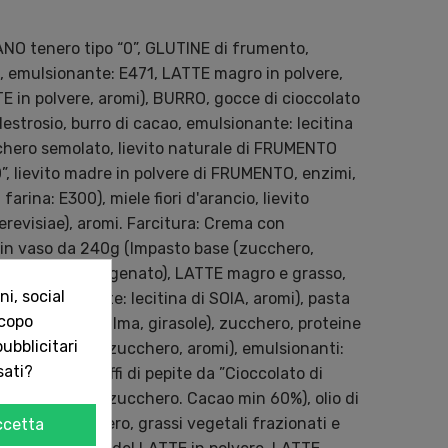
ANO tenero tipo “0”, GLUTINE di frumento,
, emulsionante: E471, LATTE magro in polvere,
TTE in polvere, aromi), BURRO, gocce di cioccolato
estrosio, burro di cacao, emulsionante: lecitina
cchero semolat
o, lievito naturale di FRUMENTO
”, lievito madre in polvere di FRUMENTO, enzimi,
arina: E300), miele fiori d'arancio, lievito
erevisiae), aromi. Farcitura: Crema con
." in vaso da 240g (Impasto base (zucchero,
palma, cocco idrogenato), LATTE magro e grasso,
i, social
e, emulsionante: lecitina di SOIA, aromi), pasta
scopo
olio vegetale (palma, girasole), zucchero, proteine
ubblicitari
burro di cacao, zucchero, aromi), emulsionanti:
sati?
nte: E307), soffi di pepite da ”Cioccolato di
amara di cacao, zucchero. Cacao min 60%), olio di
 bianca (zucchero, grassi vegetali frazionati e
ccetta