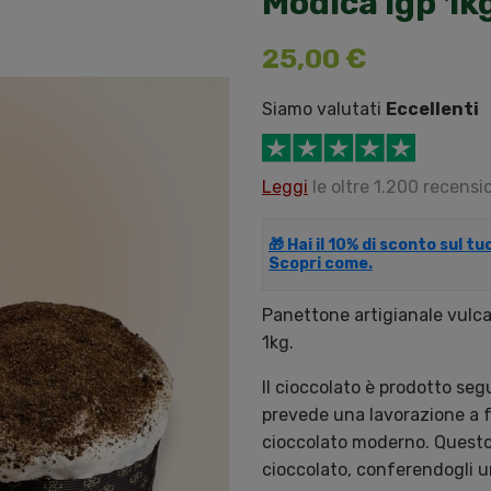
Modica Igp 1k
25,00 €
Siamo valutati
Eccellenti
Leggi
le oltre 1.200 recensio
🎁 Hai il 10% di sconto sul t
Scopri come.
Panettone artigianale vulca
1kg.
Il cioccolato è prodotto se
prevede una lavorazione a f
cioccolato moderno. Questo
cioccolato, conferendogli 