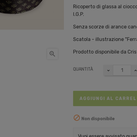
Ricoperto di glassa al ciocc
I.G.P.
Senza scorze di arance cand
Scatola - illustrazione "Ferr
Prodotto disponibile da Cri

QUANTITÀ
AGGIUNGI AL CARRE

Non disponibile
Vuoi essere avvisato quand