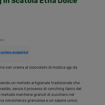
g In Scatola Etna Dolce
ni.
uo primo acquisto!
no con crema al cioccolato di modica igp da
guendo un metodo artigianale tradizionale che
reddo, senza il processo di conching tipico del
 metodo mantiene granuli di zucchero nel
una consistenza granulosa e un sapore unico.