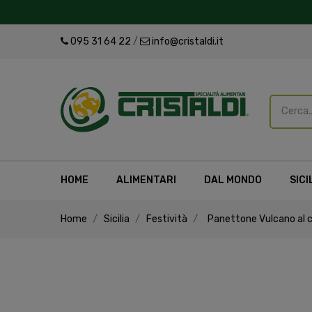
095 31 64 22
/
info@cristaldi.it
HOME
ALIMENTARI
DAL MONDO
SICI
Home
Sicilia
Festività
Panettone Vulcano al ci