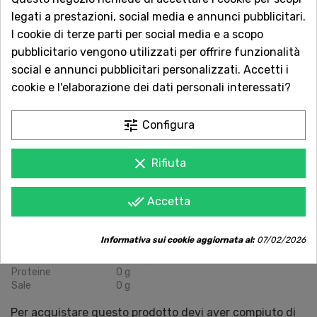
Contattaci online oppure chiama per
legati a prestazioni, social media e annunci pubblicitari.
qualsiasi informazione.
I cookie di terze parti per social media e a scopo
pubblicitario vengono utilizzati per offrire funzionalità
Ingredienti:
social e annunci pubblicitari personalizzati. Accetti i
Acqua, alcool etilico (distillato da riso e tapioca),
cookie e l'elaborazione dei dati personali interessati?
fruttosio, succo concentrato di pesca, aroma naturale
e artificiale di pesca, acido citrico (E330), dolcificanti
tune
Configura
(sucralosio, Stevioside).
Gradazione Alcolica:
12-13%
Vol.
clear
Rifiuta
Valori Nutrizionali Medi (per 100ml)
Valore Nutrizionale
Quantità per 100ml
done_all
Accetta
Energia
420-488 kJ / 100-116 kcal
Grassi
0 g
di cui acidi grassi saturi
0 g
Informativa sui cookie aggiornata al:
07/02/2026
Carboidrati
2.5 - 6 g
di cui zuccheri
2.5 - 6 g
Proteine
0 g
Sale
0 g
Per acquistare questo prodotto devi aver compiuto di