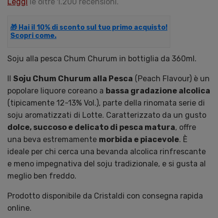
Leggi
le oltre 1.200 recensioni.
🎁 Hai il 10% di sconto sul tuo primo acquisto!
Scopri come.
Soju alla pesca Chum Churum in bottiglia da 360ml.
Il
Soju Chum Churum alla Pesca
(Peach Flavour) è un
popolare liquore coreano a
bassa gradazione alcolica
(tipicamente 12-13% Vol.), parte della rinomata serie di
soju aromatizzati di Lotte. Caratterizzato da un gusto
dolce, succoso e delicato di pesca matura
, offre
una beva estremamente
morbida e piacevole
. È
ideale per chi cerca una bevanda alcolica rinfrescante
e meno impegnativa del soju tradizionale, e si gusta al
meglio ben freddo.
Prodotto disponibile da Cristaldi con consegna rapida
online.