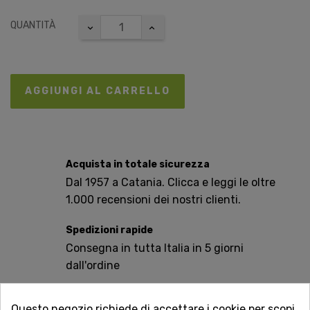
QUANTITÀ
AGGIUNGI AL CARRELLO
Acquista in totale sicurezza
Dal 1957 a Catania. Clicca e leggi le oltre
1.000 recensioni dei nostri clienti.
Spedizioni rapide
Consegna in tutta Italia in 5 giorni
dall'ordine
Servizio Clienti sempre con te
Questo negozio richiede di accettare i cookie per scopi