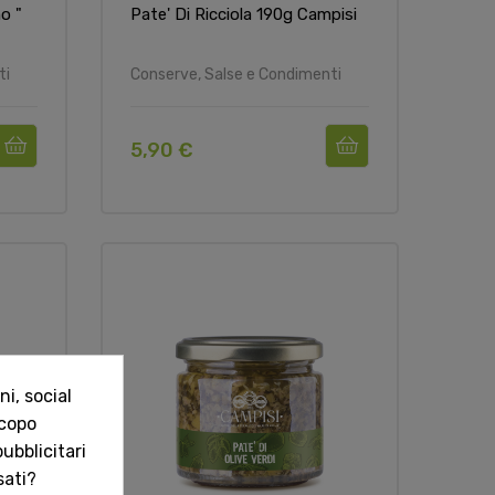
o "
Pate' Di Ricciola 190g Campisi
ti
Conserve, Salse e Condimenti
5,90 €
i, social
scopo
ubblicitari
sati?