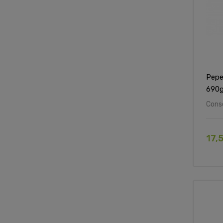
Pepe
690g
Cons
17,