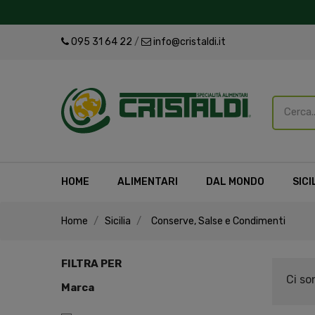
095 31 64 22
/
info@cristaldi.it
HOME
ALIMENTARI
DAL MONDO
SICI
Home
Sicilia
Conserve, Salse e Condimenti
FILTRA PER
Ci so
Marca