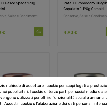
 Di Pesce Spada 190g
Pate' Di Pomodoro Ciliegin
isi
Capuliato " 190g Campisi
erve, Salse e Condimenti
Conserve, Salse e Condimen
0 €
4,90 €
o richiede di accettare i cookie per scopi legati a prestazion
ci pubblicitari. I cookie di terze parti per social media e a 
 vengono utilizzati per offrire funzionalità social e annunci p
i. Accetti i cookie e l'elaborazione dei dati personali interes