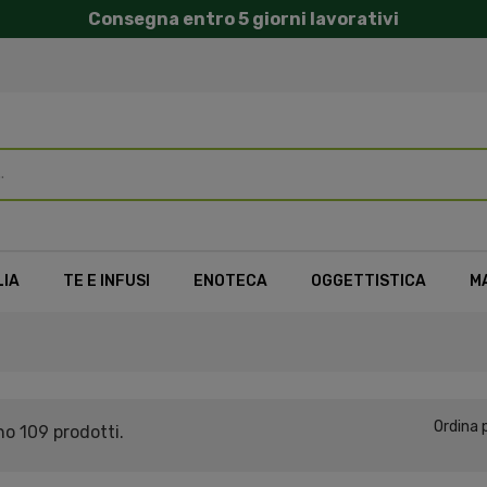
Consegna entro 5 giorni lavorativi
LIA
TE E INFUSI
ENOTECA
OGGETTISTICA
M
Ordina p
no 109 prodotti.