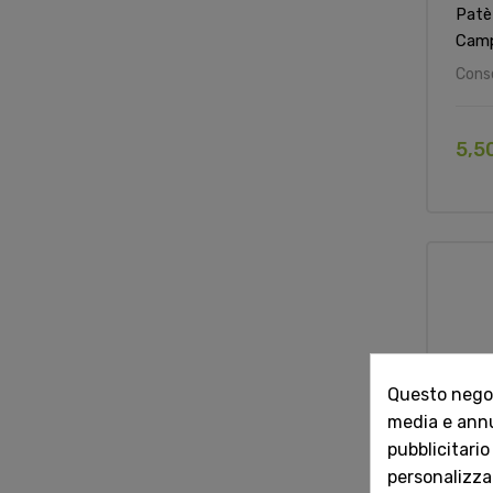
Patè
Camp
Cons
5,5
Questo negozi
media e annun
pubblicitario
personalizzat