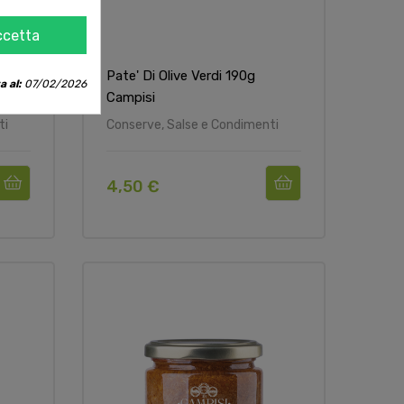
ccetta
Pate' Di Olive Verdi 190g
a al:
07/02/2026
Campisi
ti
Conserve, Salse e Condimenti
4,50 €