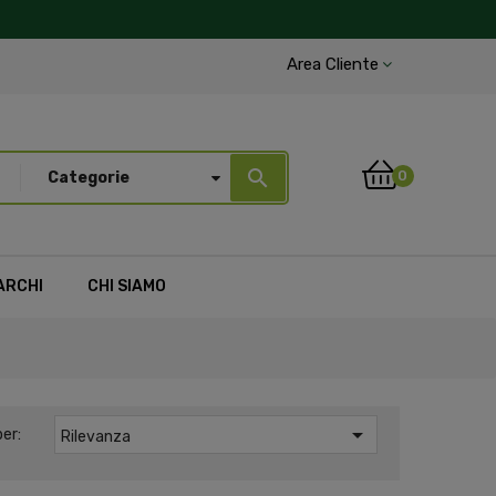
Area Cliente
search
0
Categorie
ARCHI
CHI SIAMO

er:
Rilevanza