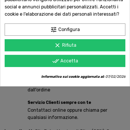
social e annunci pubblicitari personalizzati. Accetti i
cookie e l'elaborazione dei dati personali interessati?
AGGIUNGI AL CARRELLO
tune
Configura
clear
Rifiuta
Acquista in totale sicurezza
Dal 1957 a Catania. Clicca e leggi le oltre
done_all
Accetta
1.000 recensioni dei nostri clienti.
Spedizioni rapide
Informativa sui cookie aggiornata al:
07/02/2026
Consegna in tutta Italia in 5 giorni
dall'ordine
Servizio Clienti sempre con te
Contattaci online oppure chiama per
qualsiasi informazione.