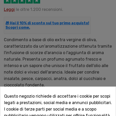
Leggi
le oltre 1.200 recensioni.
🎁 Hai il 10% di sconto sul tuo primo acquisto!
Scopri come.
Condimento a base di olio extra vergine di oliva,
caratterizzato da un'aromatizzazione ottenuta tramite
l'infusione di scorze d'arancia o l'aggiunta di aroma
naturale. Presenta un profumo agrumato fresco e
intenso e un sapore che unisce il fruttato dell'olio alle
note dolci e vivaci dell'arancia. Ideale per condire
insalate, pesce, carpacci, anatra, dolci al cucchiaio e
cioccolato fondente.
Disponibile da Cristaldi con consegna rapida online.
Questo negozio richiede di accettare i cookie per scopi
legati a prestazioni, social media e annunci pubblicitari.
QUANTITÀ
I cookie di terze parti per social media e a scopo
pubblicitario vengono utilizzati per offrire funzionalità