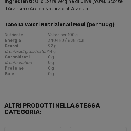
Ingredienti:
Olio Extra Vergine di Oliva (98%), Scorze
d'Arancia o Aroma Naturale all'Arancia.
Tabella Valori Nutrizionali Medi (per 100g)
Nutriente
Valore per 100 g
Energia
3404 kJ / 828 kcal
Grassi
92 g
di cui acidi grassi saturi
14 g
Carboidrati
0 g
di cui zuccheri
0 g
Proteine
0 g
Sale
0 g
ALTRI PRODOTTI NELLA STESSA
CATEGORIA: