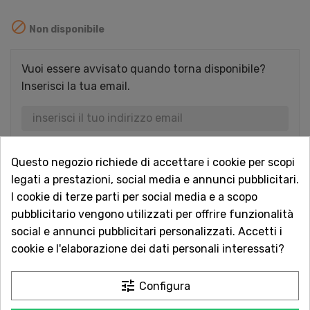

Non disponibile
Vuoi essere avvisato quando torna disponibile?
Inserisci la tua email.
AVVISAMI QUANDO DISPONIBILE
Questo negozio richiede di accettare i cookie per scopi
legati a prestazioni, social media e annunci pubblicitari.
I cookie di terze parti per social media e a scopo
Acquista in totale sicurezza
pubblicitario vengono utilizzati per offrire funzionalità
Dal 1957 a Catania. Clicca e leggi le oltre
social e annunci pubblicitari personalizzati. Accetti i
1.000 recensioni dei nostri clienti.
cookie e l'elaborazione dei dati personali interessati?
Spedizioni rapide
tune
Configura
Consegna in tutta Italia in 5 giorni
dall'ordine