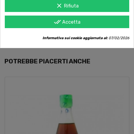
clear
Rifiuta
Servizio Clienti sempre con te
Contattaci online oppure chiama per
done_all
Accetta
qualsiasi informazione.
Informativa sui cookie aggiornata al:
07/02/2026
POTREBBE PIACERTI ANCHE