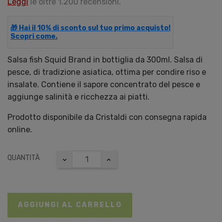
Leggi
le oltre 1.200 recensioni.
🎁 Hai il 10% di sconto sul tuo primo acquisto!
Scopri come.
Salsa fish Squid Brand in bottiglia da 300ml. Salsa di
pesce, di tradizione asiatica, ottima per condire riso e
insalate. Contiene il sapore concentrato del pesce e
aggiunge salinità e ricchezza ai piatti.
Prodotto disponibile da Cristaldi con consegna rapida
online.
QUANTITÀ
AGGIUNGI AL CARRELLO