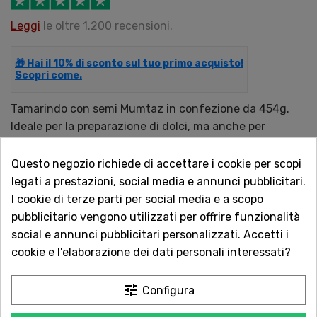
Leggi
le oltre 1.200 recensioni.
🎁 Hai il 10% di sconto sul tuo primo acquisto!
Scopri come.
Tamarindo con semi Mumtaz in confezione da 454g.
Ideale per la preparazione di dolci, ma anche per
pietanze salate come la tradizione thailandese
comanda. La classica salsa pad thai è preparata con il
Questo negozio richiede di accettare i cookie per scopi
tamarindo, così come alcuni curry thailandesi e piatti di
legati a prestazioni, social media e annunci pubblicitari.
pesce.
I cookie di terze parti per social media e a scopo
pubblicitario vengono utilizzati per offrire funzionalità
Disponibile da Cristaldi con consegna rapida online.
social e annunci pubblicitari personalizzati. Accetti i
cookie e l'elaborazione dei dati personali interessati?
QUANTITÀ
tune
Configura