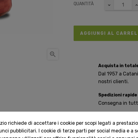
QUANTITÀ
AGGIUNGI AL CARRE

Acquista in total
Dal 1957 a Catania
nostri clienti.
Spedizioni rapide
Consegna in tutta 
o richiede di accettare i cookie per scopi legati a prestazion
Servizio Clienti 
ci pubblicitari. I cookie di terze parti per social media e a 
Contattaci onlin