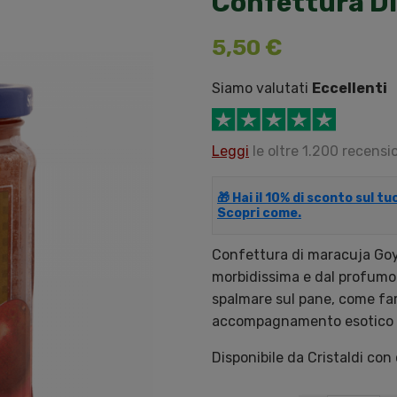
Confettura Di
5,50 €
Siamo valutati
Eccellenti
Leggi
le oltre 1.200 recensio
🎁 Hai il 10% di sconto sul t
Scopri come.
Confettura di maracuja Goya
morbidissima e dal profumo 
spalmare sul pane, come far
accompagnamento esotico per
Disponibile da Cristaldi con