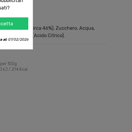
ubblicitari
sati?
ccetta
ella passione, circa 46%), Zucchero, Acqua,
tore di acidità (Acido Citrico).
a al:
07/02/2026
 per 100g
 kJ / 214 Kcal