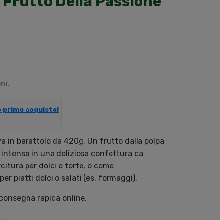
 Frutto Della Passione
ni.
uo primo acquisto!
 in barattolo da 420g. Un frutto dalla polpa
intenso in una deliziosa confettura da
citura per dolci e torte, o come
 piatti dolci o salati (es. formaggi).
 consegna rapida online.