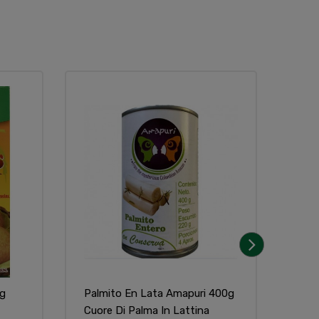
Non
›
0g
Palmito En Lata Amapuri 400g
Mer
Cuore Di Palma In Lattina
Goy