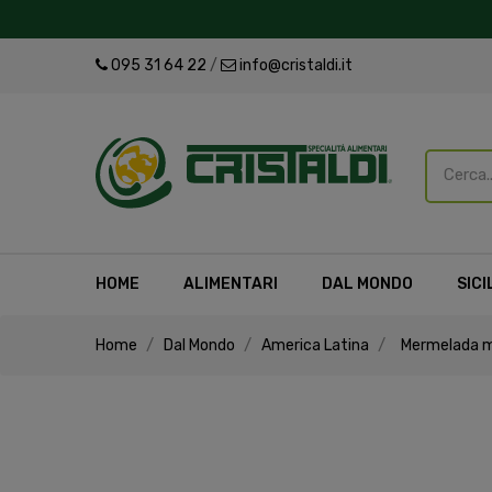
095 31 64 22
/
info@cristaldi.it
HOME
ALIMENTARI
DAL MONDO
SICI
Home
Dal Mondo
America Latina
Mermelada ma