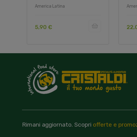
America Latina
Amer
5,90 €
22,
Rimani aggiornato.
Scopri
offerte e promoz