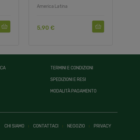
America Latina
Amer
5,90 €
4,5
ICA
TERMINI E CONDIZIONI
SPEDIZIONI E RESI
MODALITÀ PAGAMENTO
CHI SIAMO
CONTATTACI
NEGOZIO
PRIVACY