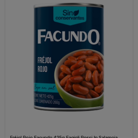
Fréjol Rojo Facundo 425g Fagioli Rossi In Salamoia