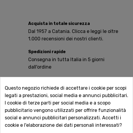
Acquista in totale sicurezza
Dal 1957 a Catania. Clicca e leggi le oltre
1.000 recensioni dei nostri clienti.
Spedizioni rapide
Consegna in tutta Italia in 5 giorni
dall'ordine
Servizio Clienti sempre con te
Contattaci online oppure chiama per
Questo negozio richiede di accettare i cookie per scopi
qualsiasi informazione.
legati a prestazioni, social media e annunci pubblicitari.
I cookie di terze parti per social media e a scopo
Ingredienti:
pubblicitario vengono utilizzati per offrire funzionalità
Fagioli Neri (reidratati/cotti), Acqua, Sale.
social e annunci pubblicitari personalizzati. Accetti i
cookie e l'elaborazione dei dati personali interessati?
Senza Glutine.