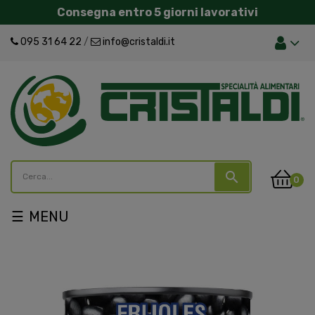
Consegna entro 5 giorni lavorativi
095 31 64 22
/
info@cristaldi.it
search
0
navigazione
☰
Toggle