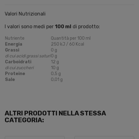
Valori Nutrizionali
I valori sono medi per
100 ml
di prodotto:
Nutriente
Quantità per 100 ml
Energia
250 kJ / 60 Kcal
Grassi
0 g
di cui acidi grassi saturi
0 g
Carboidrati
12 g
di cui zuccheri
10 g
Proteine
0,5 g
Sale
0,01 g
ALTRI PRODOTTI NELLA STESSA
CATEGORIA: