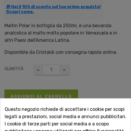
🎁 Hai il 10% di sconto sul tuo primo acquisto!
Scopri come.
Maltin Polar in bottiglia da 250ml, è una bevanda
analcolica al malto molto popolare in Venezuela e in
altri Paesi dell'America Latina.
Disponibile da Cristaldi con consegna rapida online.
QUANTITÀ
AGGIUNGI AL CARRELLO
Questo negozio richiede di accettare i cookie per scopi
legati a prestazioni, social media e annunci pubblicitari.
I cookie di terze parti per social media e a scopo
Acquista in totale sicurezza